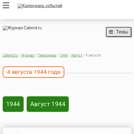
Темы
Calend.ru
/
Журнал
/
Периодика
/
1944
/
Август
/ 4 августа
4 августа 1944 года
1944
Август 1944