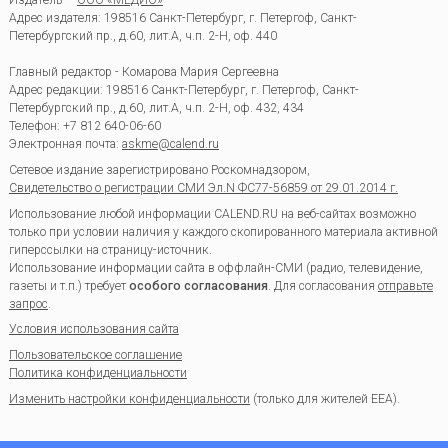
Издатель —
ООО «МЕДИО»
Адрес издателя: 198516 Санкт-Петербург, г. Петергоф, Санкт-
Петербургский пр., д.60, лит.А, ч.п. 2-Н, оф. 440
Главный редактор - Комарова Мария Сергеевна
Адрес редакции:
198516
Санкт-Петербург, г. Петергоф
,
Санкт-
Петербургский пр., д.60, лит.А, ч.п. 2-Н, оф. 432, 434
Телефон:
+7 812 640-06-60
Электронная почта:
askme@calend.ru
Сетевое издание зарегистрировано Роскомнадзором,
Свидетельство о регистрации СМИ Эл.N ФС77-56859 от 29.01.2014 г.
Использование любой информации CALEND.RU на веб-сайтах возможно
только при условии наличия у каждого скопированного материала активной
гиперссылки на страницу-источник.
Использование информации сайта в оффлайн-СМИ (радио, телевидение,
газеты и т.п.) требует
особого согласования
. Для согласования
отправьте
запрос
.
Условия использования сайта
Пользовательское соглашение
Политика конфиденциальности
Изменить настройки конфиденциальности
(только для жителей EEA).