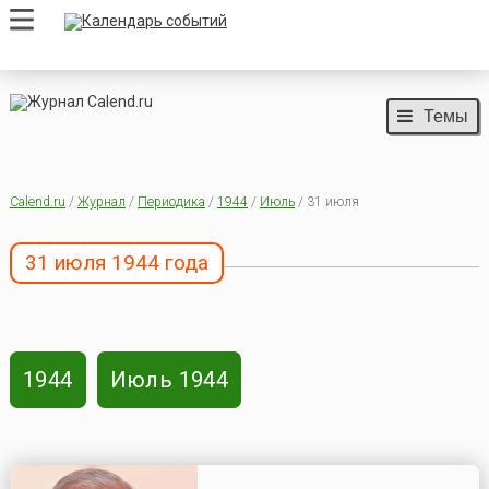
Темы
Calend.ru
/
Журнал
/
Периодика
/
1944
/
Июль
/ 31 июля
31 июля 1944 года
1944
Июль 1944