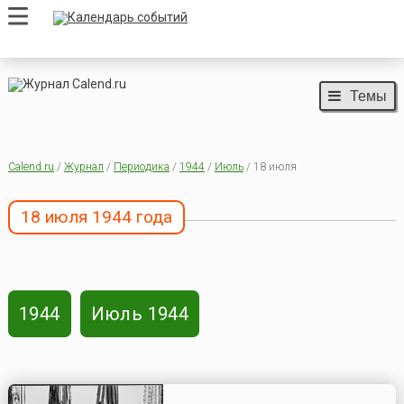
Темы
Calend.ru
/
Журнал
/
Периодика
/
1944
/
Июль
/ 18 июля
18 июля 1944 года
1944
Июль 1944