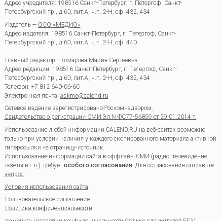
Адрес учредителя: 198516 Санкт-Петербург, г. Петергоф, Санкт-
Петербургский пр., д.60, лит.А, ч.п. 2-Н, оф. 432, 434
Издатель —
ООО «МЕДИО»
Адрес издателя: 198516 Санкт-Петербург, г. Петергоф, Санкт-
Петербургский пр., д.60, лит.А, ч.п. 2-Н, оф. 440
Главный редактор - Комарова Мария Сергеевна
Адрес редакции:
198516
Санкт-Петербург, г. Петергоф
,
Санкт-
Петербургский пр., д.60, лит.А, ч.п. 2-Н, оф. 432, 434
Телефон:
+7 812 640-06-60
Электронная почта:
askme@calend.ru
Сетевое издание зарегистрировано Роскомнадзором,
Свидетельство о регистрации СМИ Эл.N ФС77-56859 от 29.01.2014 г.
Использование любой информации CALEND.RU на веб-сайтах возможно
только при условии наличия у каждого скопированного материала активной
гиперссылки на страницу-источник.
Использование информации сайта в оффлайн-СМИ (радио, телевидение,
газеты и т.п.) требует
особого согласования
. Для согласования
отправьте
запрос
.
Условия использования сайта
Пользовательское соглашение
Политика конфиденциальности