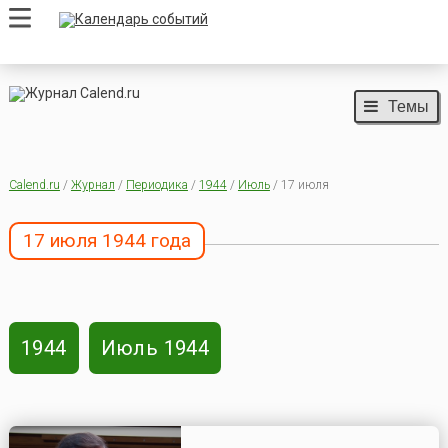
Темы
Calend.ru
/
Журнал
/
Периодика
/
1944
/
Июль
/ 17 июля
17 июля 1944 года
1944
Июль 1944