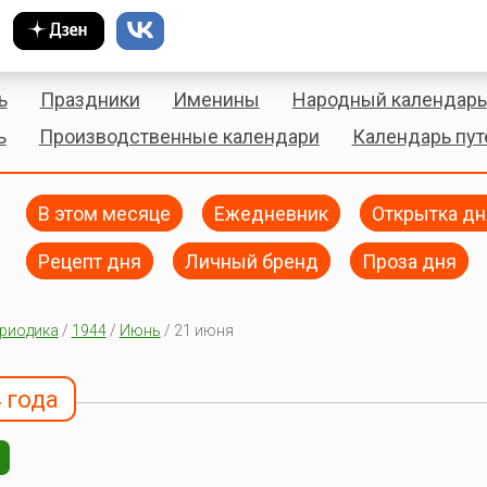
ь
Праздники
Именины
Народный календарь
ь
Производственные календари
Календарь пу
В этом месяце
Ежедневник
Открытка дн
Рецепт дня
Личный бренд
Проза дня
риодика
/
1944
/
Июнь
/ 21 июня
 года