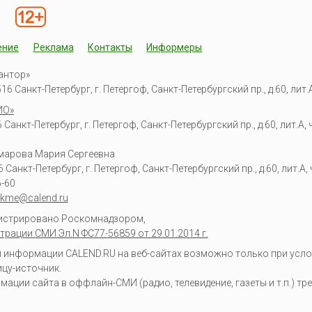
ение
Реклама
Контакты
Информеры
антор»
6 Санкт-Петербург, г. Петергоф, Санкт-Петербургский пр., д.60, лит.А,
ИО»
Санкт-Петербург, г. Петергоф, Санкт-Петербургский пр., д.60, лит.А, ч
омарова Мария Сергеевна
6
Санкт-Петербург, г. Петергоф
,
Санкт-Петербургский пр., д.60, лит.А, ч
6-60
kme@calend.ru
гистрировано Роскомнадзором,
трации СМИ Эл.N ФС77-56859 от 29.01.2014 г.
информации CALEND.RU на веб-сайтах возможно только при усло
ицу-источник.
ции сайта в оффлайн-СМИ (радио, телевидение, газеты и т.п.) тр