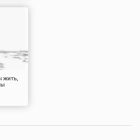
ы жить,
бы