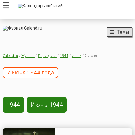
Темы
Calend.ru
/
Журнал
/
Периодика
/
1944
/
Июнь
/ 7 июня
7 июня 1944 года
1944
Июнь 1944