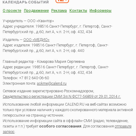
О проекте
Продвижение
Реклама
Контакты
Информеры
Учредитель — ООО «Квантор»
Адрес учредителя: 198516 Санкт-Петербург, г. Петергоф, Санкт-
Петербургский пр., д.60, лит.А, ч.п. 2-Н, оф. 432, 434
Издатель —
ООО «МЕДИО»
Адрес издателя: 198516 Санкт-Петербург, г. Петергоф, Санкт-
Петербургский пр., д.60, лит.А, ч.п. 2-Н, оф. 440
Главный редактор - Комарова Мария Сергеевна
Адрес редакции:
198516
Санкт-Петербург, г. Петергоф
,
Санкт-
Петербургский пр., д.60, лит.А, ч.п. 2-Н, оф. 432, 434
Телефон:
+7 812 640-06-60
Электронная почта:
askme@calend.ru
Сетевое издание зарегистрировано Роскомнадзором,
Свидетельство о регистрации СМИ Эл.N ФС77-56859 от 29.01.2014 г.
Использование любой информации CALEND.RU на веб-сайтах возможно
только при условии наличия у каждого скопированного материала активной
гиперссылки на страницу-источник.
Использование информации сайта в оффлайн-СМИ (радио, телевидение,
газеты и т.п.) требует
особого согласования
. Для согласования
отправьте
запрос
.