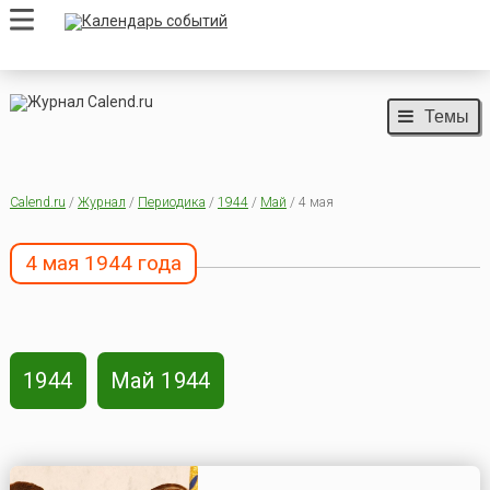
Темы
Calend.ru
/
Журнал
/
Периодика
/
1944
/
Май
/ 4 мая
4 мая 1944 года
1944
Май 1944