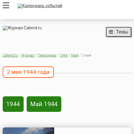
Темы
Calend.ru
/
Журнал
/
Периодика
/
1944
/
Май
/ 2 мая
2 мая 1944 года
1944
Май 1944