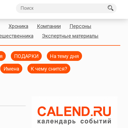
Хроника
Компании
Персоны
тешественника
Экспертные материалы
я
ПОДАРКИ
На тему дня
Имена
К чему снится?