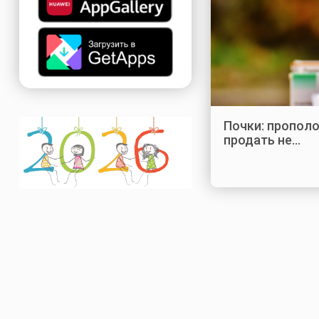
Почки: прополо
продать не…