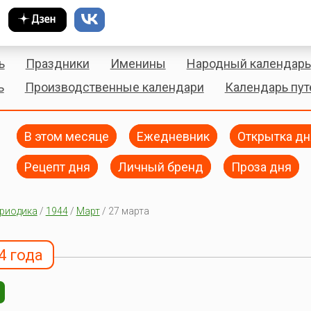
ь
Праздники
Именины
Народный календарь
ь
Производственные календари
Календарь пу
В этом месяце
Ежедневник
Открытка дн
Рецепт дня
Личный бренд
Проза дня
риодика
/
1944
/
Март
/ 27 марта
4 года