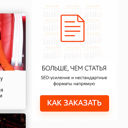
оу
ся
и