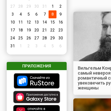
27
28
29
30
31
1
2
3
4
5
6
7
8
9
10
11
12
13
14
15
16
17
18
19
20
21
22
23
24
25
26
27
28
29
30
31
1
2
3
4
5
6
ПРИЛОЖЕНИЯ
Вильгельм Конр
самый невероя
романтичный с
увековечить р
женщины