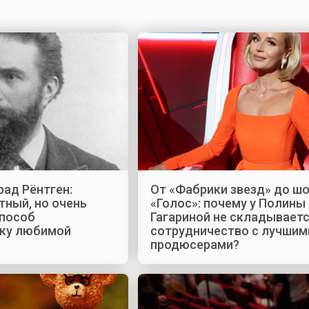
ад Рёнтген:
От «Фабрики звезд» до ш
тный, но очень
«Голос»: почему у Полины
пособ
Гагариной не складывает
уку любимой
сотрудничество с лучшим
продюсерами?