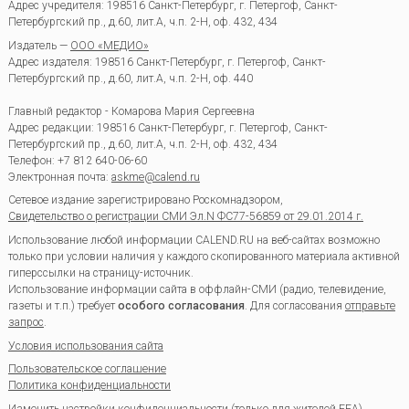
Адрес учредителя: 198516 Санкт-Петербург, г. Петергоф, Санкт-
Петербургский пр., д.60, лит.А, ч.п. 2-Н, оф. 432, 434
Издатель —
ООО «МЕДИО»
Адрес издателя: 198516 Санкт-Петербург, г. Петергоф, Санкт-
Петербургский пр., д.60, лит.А, ч.п. 2-Н, оф. 440
Главный редактор - Комарова Мария Сергеевна
Адрес редакции:
198516
Санкт-Петербург, г. Петергоф
,
Санкт-
Петербургский пр., д.60, лит.А, ч.п. 2-Н, оф. 432, 434
Телефон:
+7 812 640-06-60
Электронная почта:
askme@calend.ru
Сетевое издание зарегистрировано Роскомнадзором,
Свидетельство о регистрации СМИ Эл.N ФС77-56859 от 29.01.2014 г.
Использование любой информации CALEND.RU на веб-сайтах возможно
только при условии наличия у каждого скопированного материала активной
гиперссылки на страницу-источник.
Использование информации сайта в оффлайн-СМИ (радио, телевидение,
газеты и т.п.) требует
особого согласования
. Для согласования
отправьте
запрос
.
Условия использования сайта
Пользовательское соглашение
Политика конфиденциальности