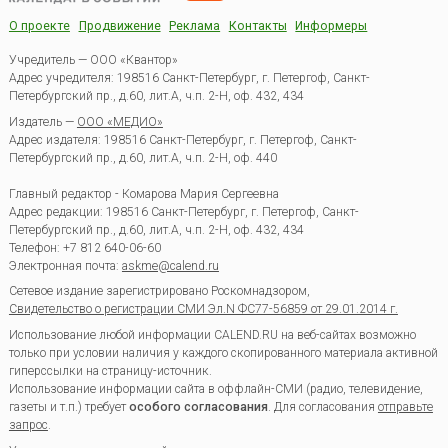
О проекте
Продвижение
Реклама
Контакты
Информеры
Учредитель — ООО «Квантор»
Адрес учредителя: 198516 Санкт-Петербург, г. Петергоф, Санкт-
Петербургский пр., д.60, лит.А, ч.п. 2-Н, оф. 432, 434
Издатель —
ООО «МЕДИО»
Адрес издателя: 198516 Санкт-Петербург, г. Петергоф, Санкт-
Петербургский пр., д.60, лит.А, ч.п. 2-Н, оф. 440
Главный редактор - Комарова Мария Сергеевна
Адрес редакции:
198516
Санкт-Петербург, г. Петергоф
,
Санкт-
Петербургский пр., д.60, лит.А, ч.п. 2-Н, оф. 432, 434
Телефон:
+7 812 640-06-60
Электронная почта:
askme@calend.ru
Сетевое издание зарегистрировано Роскомнадзором,
Свидетельство о регистрации СМИ Эл.N ФС77-56859 от 29.01.2014 г.
Использование любой информации CALEND.RU на веб-сайтах возможно
только при условии наличия у каждого скопированного материала активной
гиперссылки на страницу-источник.
Использование информации сайта в оффлайн-СМИ (радио, телевидение,
газеты и т.п.) требует
особого согласования
. Для согласования
отправьте
запрос
.