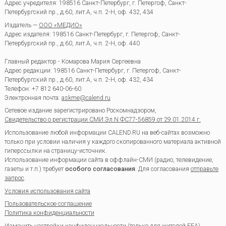
Адрес учредителя: 198516 Санкт-Петербург, г. Петергоф, Санкт-
Петербургский пр., д.60, лит.А, ч.п. 2-Н, оф. 432, 434
Издатель —
ООО «МЕДИО»
Адрес издателя: 198516 Санкт-Петербург, г. Петергоф, Санкт-
Петербургский пр., д.60, лит.А, ч.п. 2-Н, оф. 440
Главный редактор - Комарова Мария Сергеевна
Адрес редакции:
198516
Санкт-Петербург, г. Петергоф
,
Санкт-
Петербургский пр., д.60, лит.А, ч.п. 2-Н, оф. 432, 434
Телефон:
+7 812 640-06-60
Электронная почта:
askme@calend.ru
Сетевое издание зарегистрировано Роскомнадзором,
Свидетельство о регистрации СМИ Эл.N ФС77-56859 от 29.01.2014 г.
Использование любой информации CALEND.RU на веб-сайтах возможно
только при условии наличия у каждого скопированного материала активной
гиперссылки на страницу-источник.
Использование информации сайта в оффлайн-СМИ (радио, телевидение,
газеты и т.п.) требует
особого согласования
. Для согласования
отправьте
запрос
.
Условия использования сайта
Пользовательское соглашение
Политика конфиденциальности