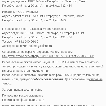
Адрес учредителя: 198516 Санкт-Петербург, г. Петергоф, Санкт-
Петербургский пр., д.60, лит.А, ч.п. 2-Н, оф. 432, 434
Издатель —
ООО «МЕДИО»
Адрес издателя: 198516 Санкт-Петербург, г. Петергоф, Санкт-
Петербургский пр., д.60, лит.А, ч.п. 2-Н, оф. 440
Главный редактор - Комарова Мария Сергеевна
Адрес редакции:
198516
Санкт-Петербург, г. Петергоф
,
Санкт-
Петербургский пр., д.60, лит.А, ч.п. 2-Н, оф. 432, 434
Телефон:
+7 812 640-06-60
Электронная почта:
askme@calend.ru
Сетевое издание зарегистрировано Роскомнадзором,
Свидетельство о регистрации СМИ Эл.N ФС77-56859 от 29.01.2014 г.
Использование любой информации CALEND.RU на веб-сайтах возможно
только при условии наличия у каждого скопированного материала активной
гиперссылки на страницу-источник.
Использование информации сайта в оффлайн-СМИ (радио, телевидение,
газеты и т.п.) требует
особого согласования
. Для согласования
отправьте
запрос
.
Условия использования сайта
Пользовательское соглашение
Политика конфиденциальности