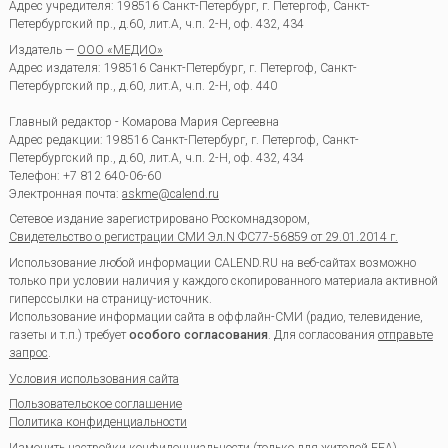
Адрес учредителя: 198516 Санкт-Петербург, г. Петергоф, Санкт-
Петербургский пр., д.60, лит.А, ч.п. 2-Н, оф. 432, 434
Издатель —
ООО «МЕДИО»
Адрес издателя: 198516 Санкт-Петербург, г. Петергоф, Санкт-
Петербургский пр., д.60, лит.А, ч.п. 2-Н, оф. 440
Главный редактор - Комарова Мария Сергеевна
Адрес редакции:
198516
Санкт-Петербург, г. Петергоф
,
Санкт-
Петербургский пр., д.60, лит.А, ч.п. 2-Н, оф. 432, 434
Телефон:
+7 812 640-06-60
Электронная почта:
askme@calend.ru
Сетевое издание зарегистрировано Роскомнадзором,
Свидетельство о регистрации СМИ Эл.N ФС77-56859 от 29.01.2014 г.
Использование любой информации CALEND.RU на веб-сайтах возможно
только при условии наличия у каждого скопированного материала активной
гиперссылки на страницу-источник.
Использование информации сайта в оффлайн-СМИ (радио, телевидение,
газеты и т.п.) требует
особого согласования
. Для согласования
отправьте
запрос
.
Условия использования сайта
Пользовательское соглашение
Политика конфиденциальности