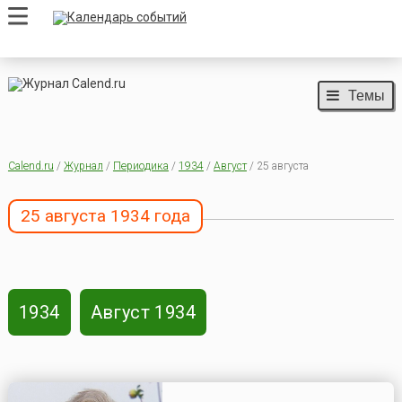
Темы
Calend.ru
/
Журнал
/
Периодика
/
1934
/
Август
/ 25 августа
25 августа 1934 года
1934
Август 1934