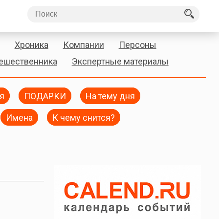
Хроника
Компании
Персоны
тешественника
Экспертные материалы
я
ПОДАРКИ
На тему дня
Имена
К чему снится?