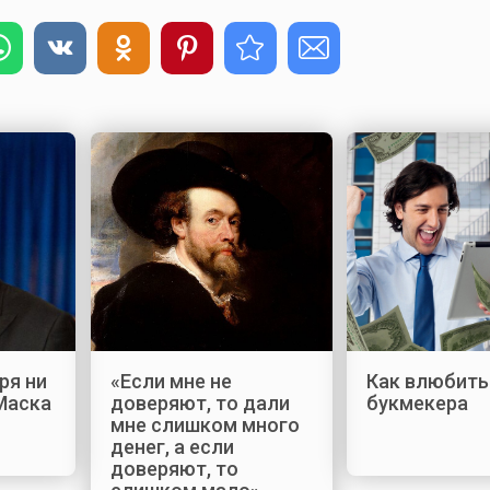
ря ни
«Если мне не
Как влюбить
Маска
доверяют, то дали
букмекера
мне слишком много
денег, а если
доверяют, то