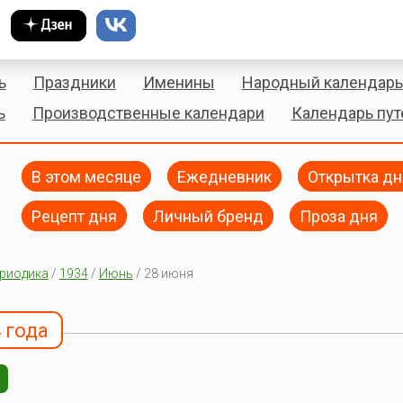
ь
Праздники
Именины
Народный календарь
ь
Производственные календари
Календарь пу
В этом месяце
Ежедневник
Открытка дн
Рецепт дня
Личный бренд
Проза дня
риодика
/
1934
/
Июнь
/ 28 июня
 года