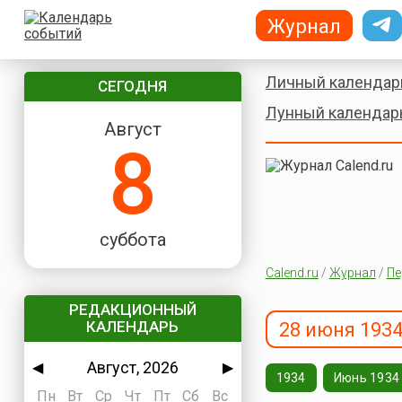
Журнал
Личный календар
СЕГОДНЯ
Лунный календар
Август
8
суббота
Calend.ru
/
Журнал
/
Пе
РЕДАКЦИОННЫЙ
КАЛЕНДАРЬ
28 июня 1934
Август, 2026
◀
▶
1934
Июнь 1934
Пн
Вт
Ср
Чт
Пт
Сб
Вс