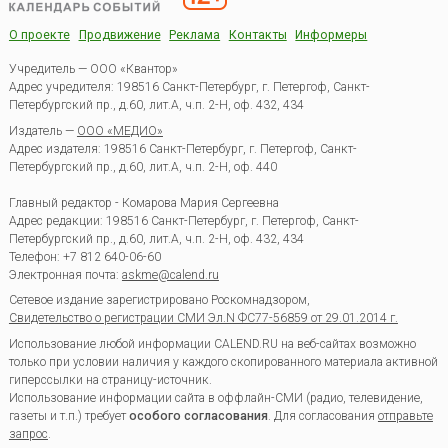
О проекте
Продвижение
Реклама
Контакты
Информеры
Учредитель — ООО «Квантор»
Адрес учредителя: 198516 Санкт-Петербург, г. Петергоф, Санкт-
Петербургский пр., д.60, лит.А, ч.п. 2-Н, оф. 432, 434
Издатель —
ООО «МЕДИО»
Адрес издателя: 198516 Санкт-Петербург, г. Петергоф, Санкт-
Петербургский пр., д.60, лит.А, ч.п. 2-Н, оф. 440
Главный редактор - Комарова Мария Сергеевна
Адрес редакции:
198516
Санкт-Петербург, г. Петергоф
,
Санкт-
Петербургский пр., д.60, лит.А, ч.п. 2-Н, оф. 432, 434
Телефон:
+7 812 640-06-60
Электронная почта:
askme@calend.ru
Сетевое издание зарегистрировано Роскомнадзором,
Свидетельство о регистрации СМИ Эл.N ФС77-56859 от 29.01.2014 г.
Использование любой информации CALEND.RU на веб-сайтах возможно
только при условии наличия у каждого скопированного материала активной
гиперссылки на страницу-источник.
Использование информации сайта в оффлайн-СМИ (радио, телевидение,
газеты и т.п.) требует
особого согласования
. Для согласования
отправьте
запрос
.