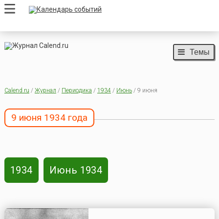
Темы
Calend.ru
/
Журнал
/
Периодика
/
1934
/
Июнь
/ 9 июня
9 июня 1934 года
1934
Июнь 1934