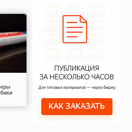
Веры
юбики