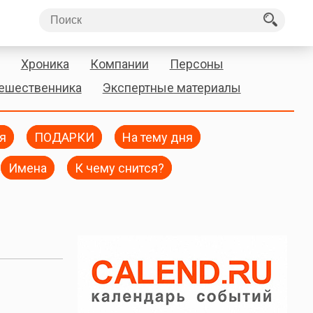
Хроника
Компании
Персоны
тешественника
Экспертные материалы
я
ПОДАРКИ
На тему дня
Имена
К чему снится?