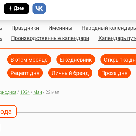
ь
Праздники
Именины
Народный календарь
ь
Производственные календари
Календарь пу
В этом месяце
Ежедневник
Открытка дн
Рецепт дня
Личный бренд
Проза дня
риодика
/
1934
/
Май
/ 22 мая
года