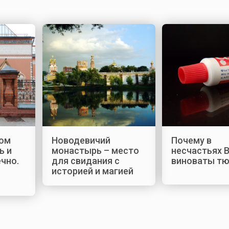
ром
Новодевичий
Почему в
ь и
монастырь – место
несчастьях 
чно.
для свидания с
виноваты т
историей и магией