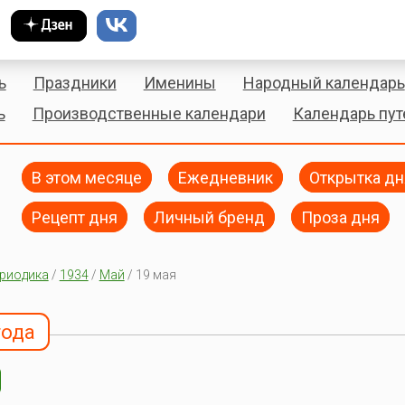
ь
Праздники
Именины
Народный календарь
ь
Производственные календари
Календарь пу
В этом месяце
Ежедневник
Открытка дн
Рецепт дня
Личный бренд
Проза дня
риодика
/
1934
/
Май
/ 19 мая
года