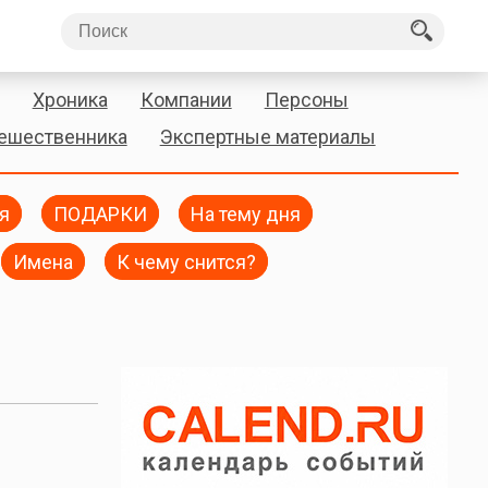
Хроника
Компании
Персоны
тешественника
Экспертные материалы
я
ПОДАРКИ
На тему дня
Имена
К чему снится?