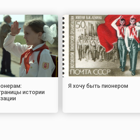
ионерам:
Я хочу быть пионером
траницы истории
изации