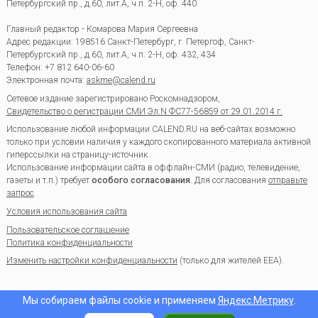
Петербургский пр., д.60, лит.А, ч.п. 2-Н, оф. 440
Главный редактор - Комарова Мария Сергеевна
Адрес редакции:
198516
Санкт-Петербург, г. Петергоф
,
Санкт-
Петербургский пр., д.60, лит.А, ч.п. 2-Н, оф. 432, 434
Телефон:
+7 812 640-06-60
Электронная почта:
askme@calend.ru
Сетевое издание зарегистрировано Роскомнадзором,
Свидетельство о регистрации СМИ Эл.N ФС77-56859 от 29.01.2014 г.
Использование любой информации CALEND.RU на веб-сайтах возможно
только при условии наличия у каждого скопированного материала активной
гиперссылки на страницу-источник.
Использование информации сайта в оффлайн-СМИ (радио, телевидение,
газеты и т.п.) требует
особого согласования
. Для согласования
отправьте
запрос
.
Условия использования сайта
Пользовательское соглашение
Политика конфиденциальности
Изменить настройки конфиденциальности
(только для жителей EEA).
Мы собираем файлы cookie и применяем
Яндекс.Метрику
.