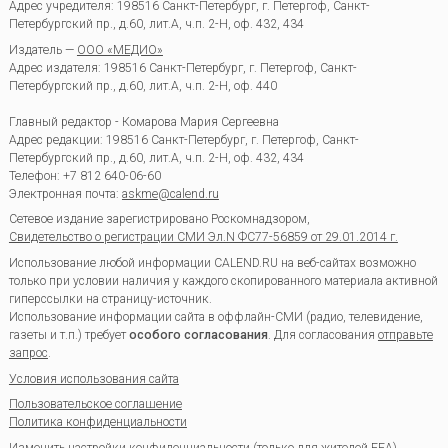
Адрес учредителя: 198516 Санкт-Петербург, г. Петергоф, Санкт-
Петербургский пр., д.60, лит.А, ч.п. 2-Н, оф. 432, 434
Издатель —
ООО «МЕДИО»
Адрес издателя: 198516 Санкт-Петербург, г. Петергоф, Санкт-
Петербургский пр., д.60, лит.А, ч.п. 2-Н, оф. 440
Главный редактор - Комарова Мария Сергеевна
Адрес редакции:
198516
Санкт-Петербург, г. Петергоф
,
Санкт-
Петербургский пр., д.60, лит.А, ч.п. 2-Н, оф. 432, 434
Телефон:
+7 812 640-06-60
Электронная почта:
askme@calend.ru
Сетевое издание зарегистрировано Роскомнадзором,
Свидетельство о регистрации СМИ Эл.N ФС77-56859 от 29.01.2014 г.
Использование любой информации CALEND.RU на веб-сайтах возможно
только при условии наличия у каждого скопированного материала активной
гиперссылки на страницу-источник.
Использование информации сайта в оффлайн-СМИ (радио, телевидение,
газеты и т.п.) требует
особого согласования
. Для согласования
отправьте
запрос
.
Условия использования сайта
Пользовательское соглашение
Политика конфиденциальности