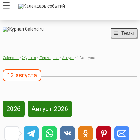
Темы
Calend.ru
/
Журнал
/
Периодика
/
Август
/ 13 августа
13 августа
2026
Август 2026