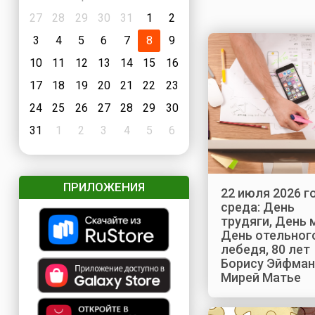
27
28
29
30
31
1
2
3
4
5
6
7
8
9
10
11
12
13
14
15
16
17
18
19
20
21
22
23
24
25
26
27
28
29
30
31
1
2
3
4
5
6
ПРИЛОЖЕНИЯ
22 июля 2026 г
среда: День
трудяги, День 
День отельног
лебедя, 80 лет
Борису Эйфман
Мирей Матье