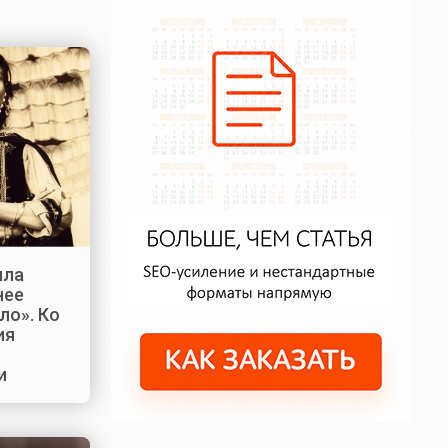
ила
нее
ло». Ко
ия
и