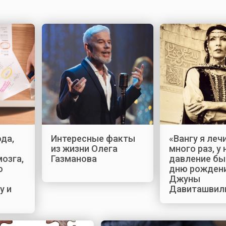
ода,
Интересные факты
«Вангу я леч
из жизни Олега
много раз, у 
мозга,
Газманова
давление бы
о
дню рожден
Джуны
у и
Давиташвил