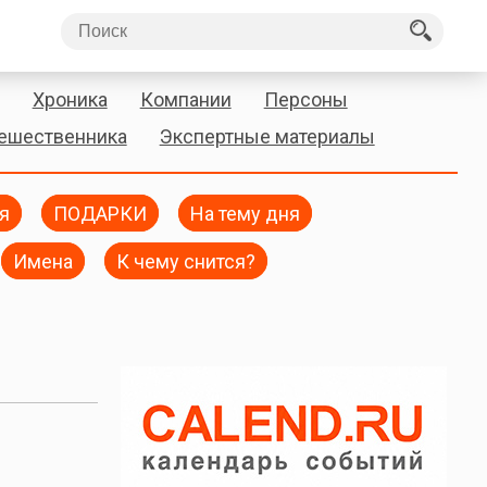
Хроника
Компании
Персоны
тешественника
Экспертные материалы
я
ПОДАРКИ
На тему дня
Имена
К чему снится?