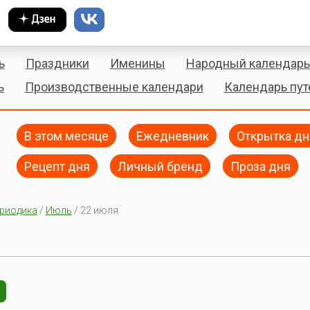
ь
Праздники
Именины
Народный календарь
ь
Производственные календари
Календарь пу
В этом месяце
Ежедневник
Открытка дн
Рецепт дня
Личный бренд
Проза дня
риодика
/
Июль
/ 22 июля