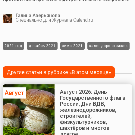
Галина Аверьянова
Специально для Журнала Calend.ru
2021 год
декабрь 2021
зима 2021
календарь стрижек
Другие статьи в рубрике «В этом месяце»
Август 2026: День
Август
Государственного флага
России, Дни ВДВ,
железнодорожников,
строителей,
физкультурников,
шахтёров и многое
другое