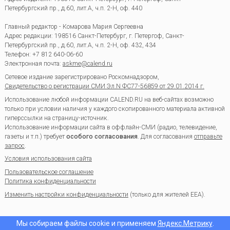
Петербургский пр., д.60, лит.А, ч.п. 2-Н, оф. 440
Главный редактор - Комарова Мария Сергеевна
Адрес редакции:
198516
Санкт-Петербург, г. Петергоф
,
Санкт-
Петербургский пр., д.60, лит.А, ч.п. 2-Н, оф. 432, 434
Телефон:
+7 812 640-06-60
Электронная почта:
askme@calend.ru
Сетевое издание зарегистрировано Роскомнадзором,
Свидетельство о регистрации СМИ Эл.N ФС77-56859 от 29.01.2014 г.
Использование любой информации CALEND.RU на веб-сайтах возможно
только при условии наличия у каждого скопированного материала активной
гиперссылки на страницу-источник.
Использование информации сайта в оффлайн-СМИ (радио, телевидение,
газеты и т.п.) требует
особого согласования
. Для согласования
отправьте
запрос
.
Условия использования сайта
Пользовательское соглашение
Политика конфиденциальности
Изменить настройки конфиденциальности
(только для жителей EEA).
Мы собираем файлы cookie и применяем
Яндекс.Метрику
.