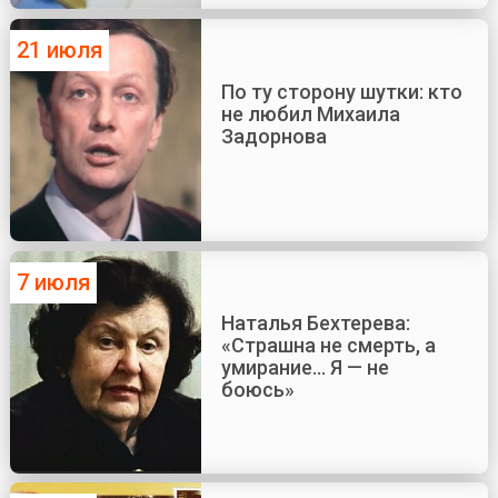
21 июля
По ту сторону шутки: кто
не любил Михаила
Задорнова
7 июля
Наталья Бехтерева:
«Страшна не смерть, а
умирание... Я — не
боюсь»