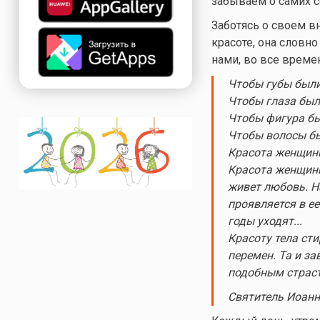
забываем о самих с
Заботясь о своем 
красоте, она словно
нами, во все времен
Чтобы губы были
Чтобы глаза был
Чтобы фигура бы
Чтобы волосы бы
Красота женщины 
Красота женщины 
живет любовь. Н
проявляется в ее
годы уходят...
Красоту тела ст
перемен. Та и за
подобным страст
Святитель Иоанн