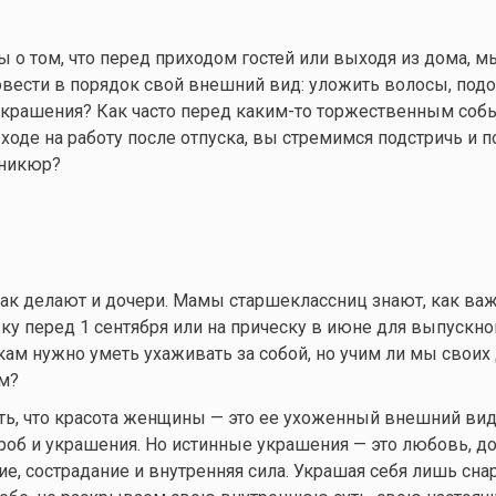
 о том, что перед приходом гостей или выходя из дома, м
овести в порядок свой внешний вид: уложить волосы, под
украшения? Как часто перед
каким-то
торжественным собы
ходе на работу после отпуска, вы стремимся подстричь и п
аникюр?
ак делают и дочери. Мамы старшеклассниц знают, как ва
ку перед 1 сентября или на прическу в июне для выпускног
ам нужно уметь ухаживать за собой, но учим ли мы своих
м?
ь, что красота женщины — это ее ухоженный внешний вид
об и украшения. Но истинные украшения — это любовь, до
ние, сострадание и внутренняя сила. Украшая себя лишь сн