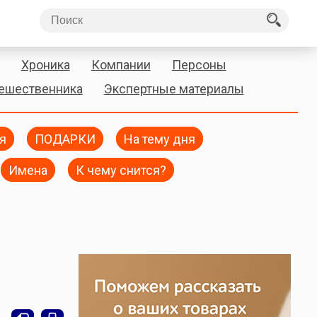
Хроника
Компании
Персоны
тешественника
Экспертные материалы
я
ПОДАРКИ
На тему дня
Имена
К чему снится?