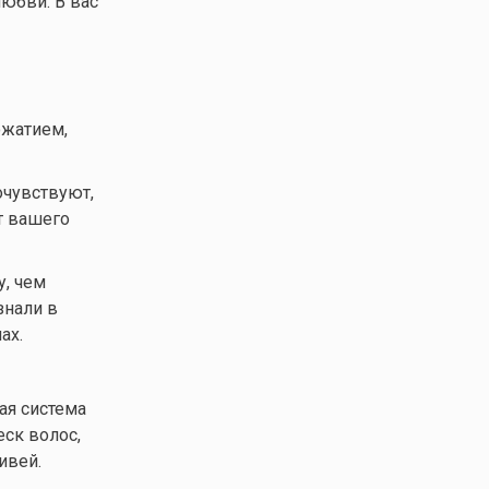
любви. В вас
ожатием,
очувствуют,
т вашего
у, чем
знали в
ах.
ая система
еск волос,
ивей.