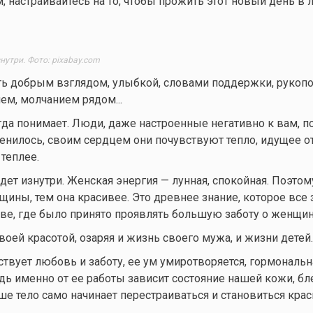
, настраивайтесь на то, чтобы прожить этот новый день в 
утри. Фото: pixabay.com
ть добрым взглядом, улыбкой, словами поддержки, рукоп
м, молчанием рядом...
да понимает. Люди, даже настроенные негативно к вам, п
нилось, своим сердцем они почувствуют тепло, идущее о
 теплее.
ет изнутри. Женская энергия — лунная, спокойная. Поэтом
щины, тем она красивее. Это древнее знание, которое все 
е, где было принято проявлять большую заботу о женщин
оей красотой, озаряя и жизнь своего мужа, и жизни детей.
твует любовь и заботу, ее ум умиротворяется, гормональн
едь именно от ее работы зависит состояние нашей кожи, бл
аше тело само начинает перестраиваться и становиться крас