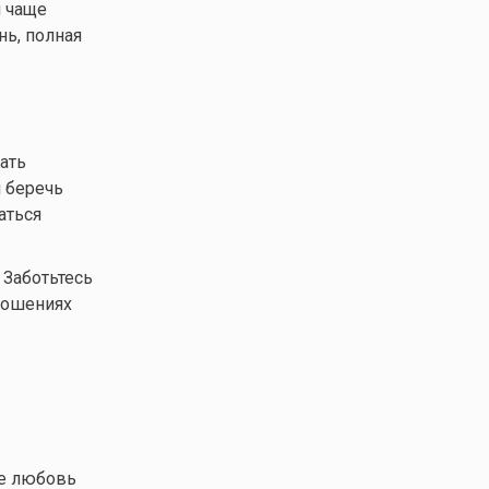
м чаще
нь, полная
ать
 беречь
аться
 Заботьтесь
тношениях
те любовь