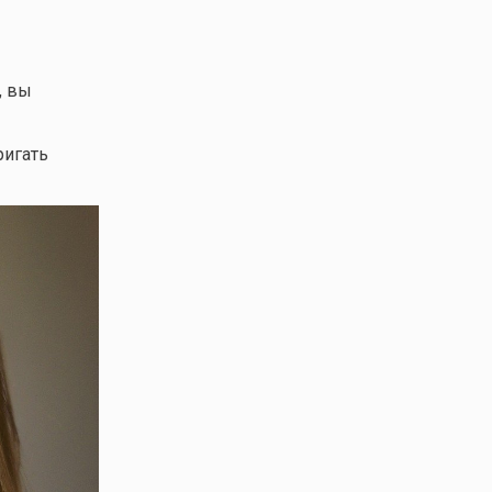
, вы
ригать