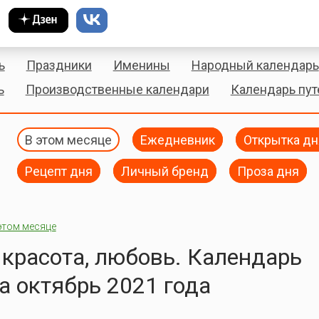
ь
Праздники
Именины
Народный календарь
ь
Производственные календари
Календарь пу
В этом месяце
Ежедневник
Открытка дн
Рецепт дня
Личный бренд
Проза дня
этом месяце
 красота, любовь. Календарь
а октябрь 2021 года