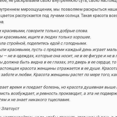
ебе, не раскрываем свою внутреннюю суть, свою настоящ
внутреннем мироощущении, мы позволяем раскрыться наше
 цветок распускается под лучами солнца. Такая красота все
а.
 красивыми, говорите только добрые слова.
и красивыми, ищите в людях только хорошее.
ла стройной, поделитесь едой с голодными.
ли красивыми, пусть с прядями каждый день играет мал
— не в одеждах, которые она носит, не в ее фигуре и не в 
должна быть видна в ее глазах, это дверь в ее сердце, то 
астоящая красота женщины отражается в ее душе. Красо
 заботе и любви. Красота женщины растет по мере того, ка
ирает время и поедает болезнь, но красота душевная выше 
висть возбуждает, и ревность производит, а эта не подвер
ям и не знает никакого тщеславия.
 Златоуст