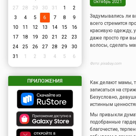
Октябрь 2021
27
28
29
30
31
1
2
Задумывались ли вы
3
4
5
6
7
8
9
всего стремится пр
10
11
12
13
14
15
16
красивую одежду, 
17
18
19
20
21
22
23
даже просто при вы
волосы, сделать м
24
25
26
27
28
29
30
31
1
2
3
4
5
6
Фото: pixabay.com
ПРИЛОЖЕНИЯ
Как делают мамы, т
записаться на стриж
Безусловно, девушк
истинным ценностя
Мы привыкли думат
подобранные гардер
благочестие, терпе