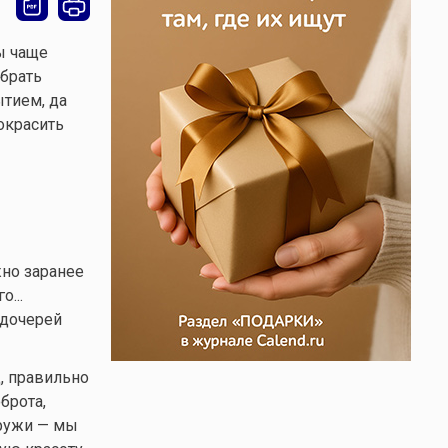
ы чаще
обрать
тием, да
окрасить
жно заранее
о...
 дочерей
, правильно
брота,
аружи — мы