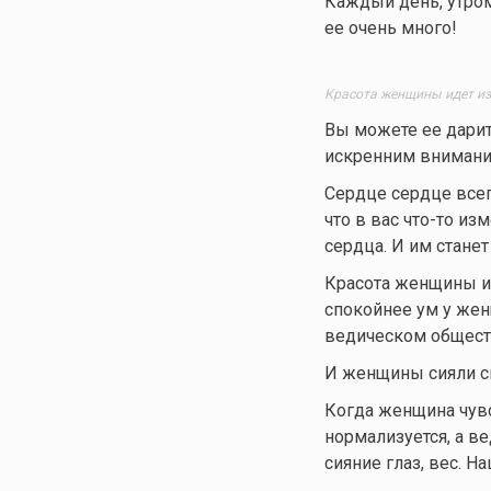
Каждый день, утром
ее очень много!
Красота женщины идет изн
Вы можете ее дари
искренним внимание
Сердце сердце всег
что в вас
что-то
изме
сердца. И им станет
Красота женщины ид
спокойнее ум у жен
ведическом обществ
И женщины сияли св
Когда женщина чувс
нормализуется, а в
сияние глаз, вес. Н