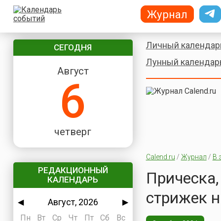
Журнал
Личный календар
СЕГОДНЯ
Лунный календар
Август
6
четверг
Calend.ru
/
Журнал
/
В 
РЕДАКЦИОННЫЙ
Прическа,
КАЛЕНДАРЬ
стрижек н
Август, 2026
◀
▶
Пн
Вт
Ср
Чт
Пт
Сб
Вс