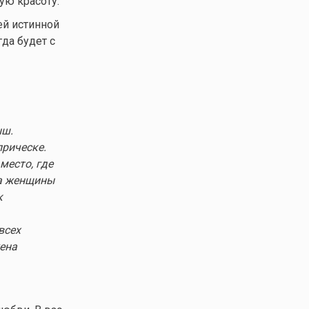
ую красоту.
й истинной
гда будет с
ыш.
прическе.
место, где
та женщины
к
всех
жена