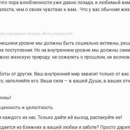
 что пора влюбленности уже давно позади, и любимый ва
алости, чем о своих чувствах к вам... Что у вас обычная жиз
яц подстригать волосы. Фото: pixabay.com
а внешнем уровне мы должны быть социально активны, реш
х поступления. Но на внутреннем уровне мы должны сами
свою женскую природу: не сожалеть о прошлом, не волнов
оты от других. Ваш внутренний мир зависит только от вас.
его, наполняйте его. Ваша сила — в вашей Душе, в ваших о
очны!
ценность и целостность.
каждого из нас. Только дайте ей выход, распакуйте ее!
ждается из ближних в вашей любви и заботе? Просто дари