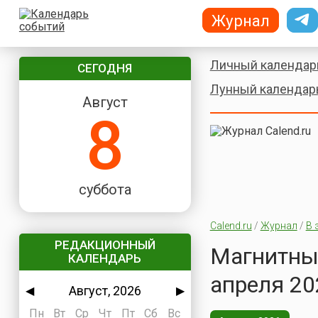
Журнал
Личный календар
СЕГОДНЯ
Лунный календар
Август
8
суббота
Calend.ru
/
Журнал
/
В 
РЕДАКЦИОННЫЙ
Магнитные
КАЛЕНДАРЬ
апреля 20
Август, 2026
◀
▶
Пн
Вт
Ср
Чт
Пт
Сб
Вс