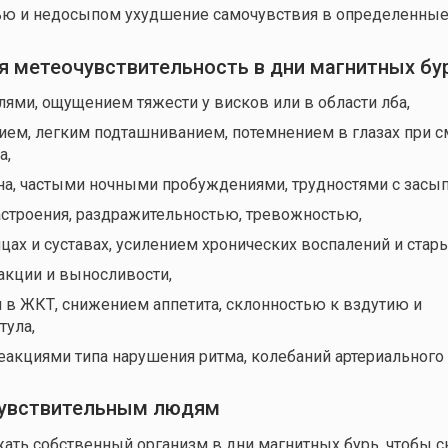
тью и недосыпом ухудшение самочувствия в определенные
я метеочувствительность в дни магнитных бур
ями, ощущением тяжести у висков или в области лба,
ем, легким подташниванием, потемнением в глазах при с
а,
а, частыми ночными пробуждениями, трудностями с засы
строения, раздражительностью, тревожностью,
ах и суставах, усилением хронических воспалений и стары
кции и выносливости,
в ЖКТ, снижением аппетита, склонностью к вздутию и
тула,
акциями типа нарушения ритма, колебаний артериального 
увствительным людям
ть собственный организм в дни магнитных бурь, чтобы с