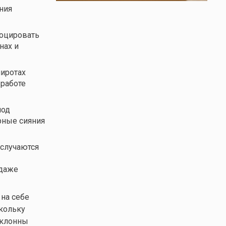
ния
воцировать
нах и
иротах
 работе
под
рные сияния
случаются
 даже
на себе
скольку
склонны