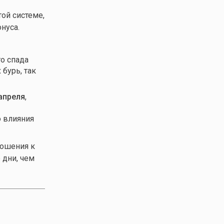
ой системе,
нуса.
го спада
бурь, так
 апреля
,
о влияния
ношения к
 дни, чем