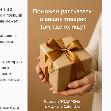
же
1 и 2
о 4 позиции
лне может
 апреля
и
льшими,
рю, которую
 также
тся, в
я вплоть до
тные бури: