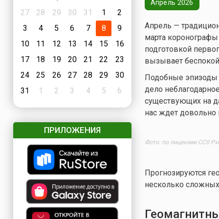
Апрель 2026
27
28
29
30
31
1
2
Апрель — традицион
3
4
5
6
7
8
9
марта коронографы 
10
11
12
13
14
15
16
подготовкой первог
17
18
19
20
21
22
23
вызывает беспокой
24
25
26
27
28
29
30
Подобные эпизоды л
дело неблагодарное
31
1
2
3
4
5
6
существующих на д
нас ждет довольно 
ПРИЛОЖЕНИЯ
Фото: по лицензии CC0 Px
Прогнозируются ге
несколько сложных
Геомагнитны