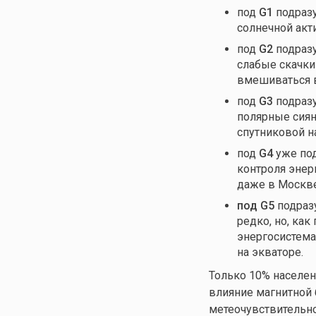
под
G1
подразу
солнечной акти
под
G2
подразу
слабые скачки
вмешиваться в
под
G3
подразу
полярные сиян
спутниковой н
под
G4
уже под
контроля энер
даже в Москве
под G5
подраз
редко, но, как
энергосистема
на экваторе.
Только 10% населен
влияние магнитной 
метеочувствительно