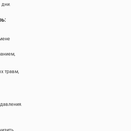
 дни.
ь:
мене
панием,
х травм,
давления.
низить