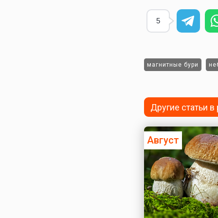
5
магнитные бури
не
Другие статьи в
Август