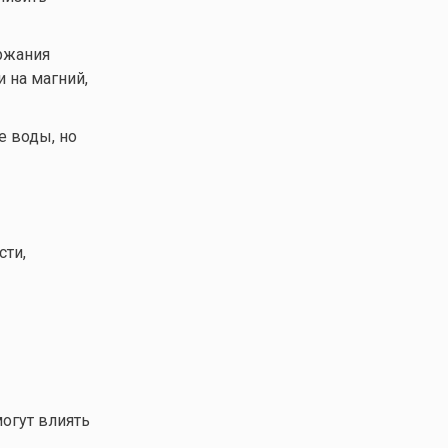
ржания
 на магний,
е воды, но
сти,
огут влиять