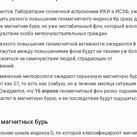
истов Лаборатории солнечной астрономии ИКИ и ИСЗФ, у
ть резкого повышения геомагнитного индекса Kp сразу д
не магнитная буря, но уже нестабильный фон, который впо
чувствии особо метеочувствительных граждан.
резкого повышения геомагнитной активности ожидаются
6
ежутки между повышениями фона будут не такими уж бо
сказаться на самочувствии людей, страдающих от
ваний.
мические метеорологи ожидают серьезную магнитную бу
как G1, то есть как слабую, но в течение месяца ситуация
Ожидается, что
16 апреля
геомагнитный фон резко подниме
растет в магнитную бурю, и ее последствия будут ощущатьс
 магнитных бурь
льная шкала индекса G, по которой классифицируют магни