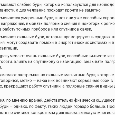
мевают слабые бури, которые используются для наблюде
вности, а для человека проходят прочти не заметно,
меваются умеренные бури, и вот они уже способны спро
 напряжения, вызвать полярные сияния в некоторых регио
 работу точных приборов или спутников связи,
мевают сильные бури, которые провоцируют в средних ш
ия, могут создавать помехи в энергетических системах и в
авигации,
разумевают очень сильные бури, способные вывести из-
госети, влиять на спутниковую навигацию, вызывать поля
,
умевают экстремально сильные магнитные бури, которые 
 говорится, метко — из-за них возникают серьезные сбои в
х, прекращают работу спутники, а полярные сияния видны
ия, по мнению врачей, действительно физически ощущают 
бури — однако, по факту, таких людей гораздо больше. По
сть не считают конкретным диагнозом, зачастую многие 