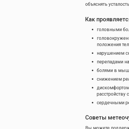
объяснять усталос
Как проявляетс
головными бол
головокружени
положения тел
нарушением сн
перепадами на
болями в мышц
снижением реа
дискомфортом 
расстройству с
сердечными ре
Советы метеоч
Вы можете поддержа