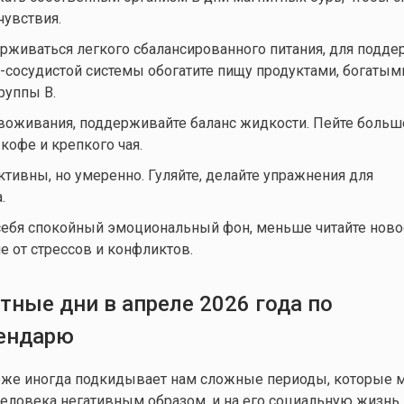
чувствия.
рживаться легкого сбалансированного питания, для подде
-сосудистой системы обогатите пищу продуктами, богатыми
руппы В.
воживания, поддерживайте баланс жидкости. Пейте больш
 кофе и крепкого чая.
ктивны, но умеренно. Гуляйте, делайте упражнения для
.
себя спокойный эмоциональный фон, меньше читайте ново
 от стрессов и конфликтов.
тные дни в апреле 2026 года по
ендарю
оже иногда подкидывает нам сложные периоды, которые м
человека негативным образом, и на его социальную жизнь.