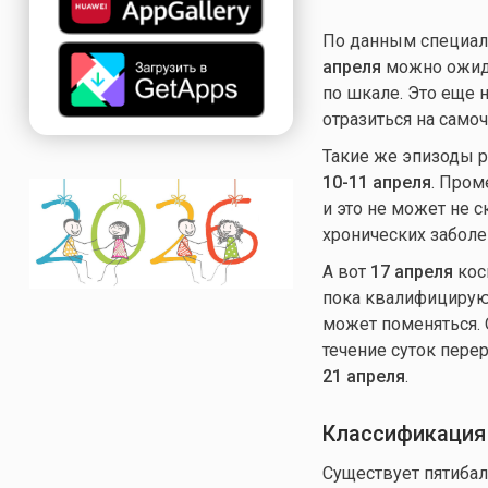
По данным специал
апреля
можно ожида
по шкале. Это еще 
отразиться на само
Такие же эпизоды 
10-11 апреля
. Пром
и это не может не 
хронических заболе
А вот
17 апреля
кос
пока квалифицируют 
может поменяться. 
течение суток пере
21 апреля
.
Классификация
Существует пятибал