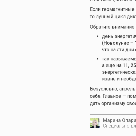
Если геомагнитные 
то лунный цикл дик
Обратите внимание 
день энергетич
(
Новолуние – 
что на эти дни
так называемы
а еще на
11, 2
энергетическа
извне и необд
Безусловно, апрель
себе. Главное — пом
дать организму сво
Марина Опар
Специально дл