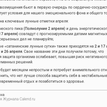
возмущения бьют в первую очередь по сердечно-сосудист
тует условия для нашего эмоционального фона и общего то
на ключевые лунные отметки апреля:
еского пика (
Полнолуние 2 апреля
) и день энергетическо
17 апреля
) совпадут с прогнозируемыми датами магнитных 
 серьезных дел не планируйте;
е «сатанинские лунные сутки» также приходятся на
2 и 17
5 и 26 апреля
. Свое название эти дни получили потому, что
я защита организма ослабевает, повышая риск негативног
уманных решений.
 будет месяцем непростым и потребует внимательного от
нить, что нет лучше способа защитить себя в нестабильные
евременный отдых и позаботиться о здоровье.
ина
я Журнала Calend.ru