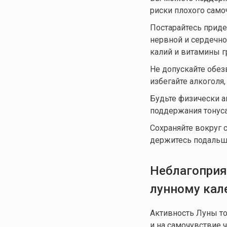
риски плохого само
Постарайтесь приде
нервной и сердечно
калий и витамины г
Не допускайте обез
избегайте алкоголя,
Будьте физически а
поддержания тонуса
Сохраняйте вокруг 
держитесь подальше
Неблагоприя
лунному кал
Активность Луны т
и на самочувствие 