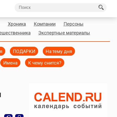
Хроника
Компании
Персоны
тешественника
Экспертные материалы
я
ПОДАРКИ
На тему дня
Имена
К чему снится?
и