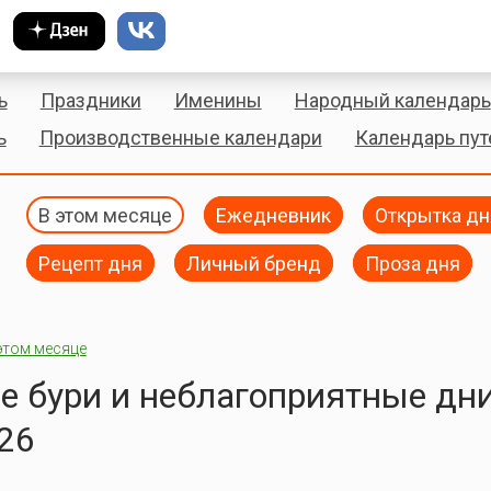
ь
Праздники
Именины
Народный календарь
ь
Производственные календари
Календарь пу
В этом месяце
Ежедневник
Открытка дн
Рецепт дня
Личный бренд
Проза дня
этом месяце
 бури и неблагоприятные дн
26