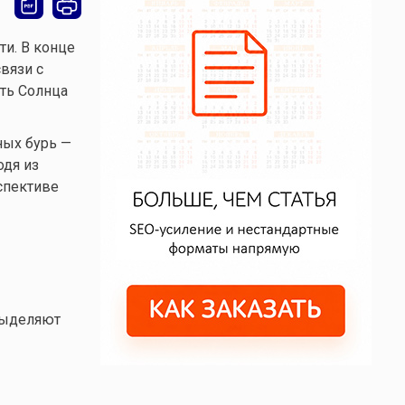
ти. В конце
вязи с
сть Солнца
ных бурь —
одя из
спективе
выделяют