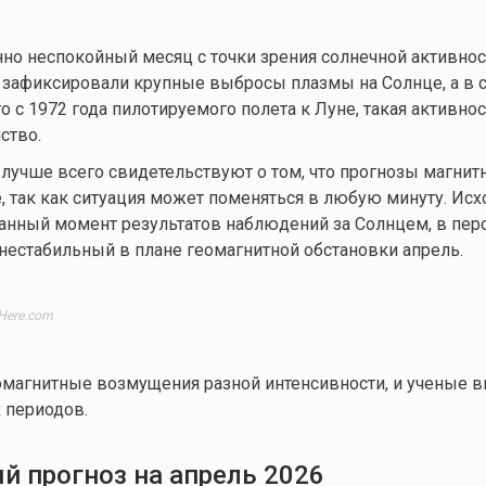
но неспокойный месяц с точки зрения солнечной активнос
зафиксировали крупные выбросы плазмы на Солнце, а в с
о с 1972 года пилотируемого полета к Луне, такая активно
ство.
учше всего свидетельствуют о том, что прогнозы магнит
, так как ситуация может поменяться в любую минуту. Исх
анный момент результатов наблюдений за Солнцем, в пер
нестабильный в плане геомагнитной обстановки апрель.
Here.com
омагнитные возмущения разной интенсивности, и ученые 
 периодов.
й прогноз на апрель 2026