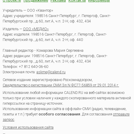
О проекте
Продвижение
Реклама
Контакты
Информеры
Учредитель — ООО «Квантор»
Адрес учредителя: 198516 Санкт-Петербург, г. Петергоф, Санкт-
Петербургский пр., д.60, лит.А, ч.п. 2-Н, оф. 432, 434
Издатель —
ООО «МЕДИО»
Адрес издателя: 198516 Санкт-Петербург, г. Петергоф, Санкт-
Петербургский пр., д.60, лит.А, ч.п. 2-Н, оф. 440
Главный редактор - Комарова Мария Сергеевна
Адрес редакции:
198516
Санкт-Петербург, г. Петергоф
,
Санкт-
Петербургский пр., д.60, лит.А, ч.п. 2-Н, оф. 432, 434
Телефон:
+7 812 640-06-60
Электронная почта:
askme@calend.ru
Сетевое издание зарегистрировано Роскомнадзором,
Свидетельство о регистрации СМИ Эл.N ФС77-56859 от 29.01.2014 г.
Использование любой информации CALEND.RU на веб-сайтах возможно
только при условии наличия у каждого скопированного материала активной
гиперссылки на страницу-источник.
Использование информации сайта в оффлайн-СМИ (радио, телевидение,
газеты и т.п.) требует
особого согласования
. Для согласования
отправьте
запрос
.
Условия использования сайта