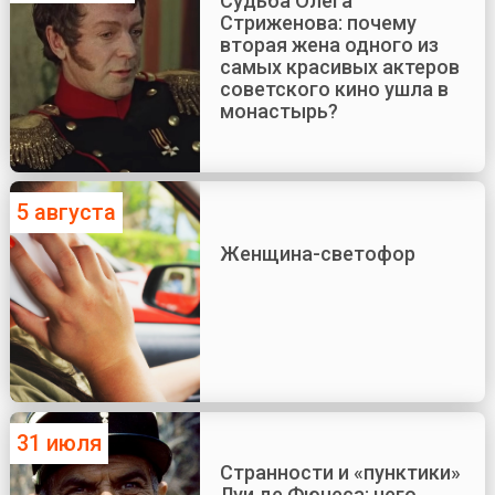
Судьба Олега
Стриженова: почему
вторая жена одного из
самых красивых актеров
советского кино ушла в
монастырь?
5 августа
Женщина-светофор
31 июля
Странности и «пунктики»
Луи де Фюнеса: чего