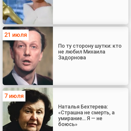
21 июля
По ту сторону шутки: кто
не любил Михаила
Задорнова
7 июля
Наталья Бехтерева:
«Страшна не смерть, а
умирание... Я — не
боюсь»