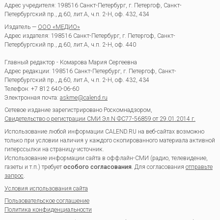
Адрес учредителя: 198516 Санкт-Петербург, г. Петергоф, Санкт-
Петербургский пр., д.60, лит.А, ч.п. 2-Н, оф. 432, 434
Издатель —
ООО «МЕДИО»
Адрес издателя: 198516 Санкт-Петербург, г. Петергоф, Санкт-
Петербургский пр., д.60, лит.А, ч.п. 2-Н, оф. 440
Главный редактор - Комарова Мария Сергеевна
Адрес редакции:
198516
Санкт-Петербург, г. Петергоф
,
Санкт-
Петербургский пр., д.60, лит.А, ч.п. 2-Н, оф. 432, 434
Телефон:
+7 812 640-06-60
Электронная почта:
askme@calend.ru
Сетевое издание зарегистрировано Роскомнадзором,
Свидетельство о регистрации СМИ Эл.N ФС77-56859 от 29.01.2014 г.
Использование любой информации CALEND.RU на веб-сайтах возможно
только при условии наличия у каждого скопированного материала активной
гиперссылки на страницу-источник.
Использование информации сайта в оффлайн-СМИ (радио, телевидение,
газеты и т.п.) требует
особого согласования
. Для согласования
отправьте
запрос
.
Условия использования сайта
Пользовательское соглашение
Политика конфиденциальности