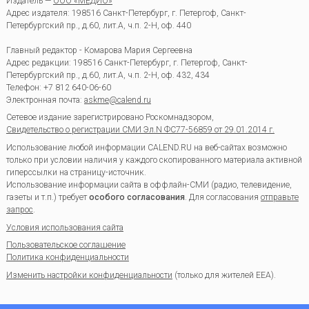
Издатель —
ООО «МЕДИО»
Адрес издателя: 198516 Санкт-Петербург, г. Петергоф, Санкт-
Петербургский пр., д.60, лит.А, ч.п. 2-Н, оф. 440
Главный редактор - Комарова Мария Сергеевна
Адрес редакции:
198516
Санкт-Петербург, г. Петергоф
,
Санкт-
Петербургский пр., д.60, лит.А, ч.п. 2-Н, оф. 432, 434
Телефон:
+7 812 640-06-60
Электронная почта:
askme@calend.ru
Сетевое издание зарегистрировано Роскомнадзором,
Свидетельство о регистрации СМИ Эл.N ФС77-56859 от 29.01.2014 г.
Использование любой информации CALEND.RU на веб-сайтах возможно
только при условии наличия у каждого скопированного материала активной
гиперссылки на страницу-источник.
Использование информации сайта в оффлайн-СМИ (радио, телевидение,
газеты и т.п.) требует
особого согласования
. Для согласования
отправьте
запрос
.
Условия использования сайта
Пользовательское соглашение
Политика конфиденциальности
Изменить настройки конфиденциальности
(только для жителей EEA).