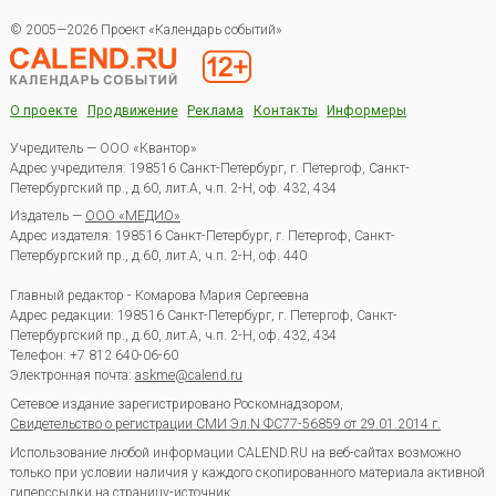
© 2005—2026 Проект «Календарь событий»
О проекте
Продвижение
Реклама
Контакты
Информеры
Учредитель — ООО «Квантор»
Адрес учредителя: 198516 Санкт-Петербург, г. Петергоф, Санкт-
Петербургский пр., д.60, лит.А, ч.п. 2-Н, оф. 432, 434
Издатель —
ООО «МЕДИО»
Адрес издателя: 198516 Санкт-Петербург, г. Петергоф, Санкт-
Петербургский пр., д.60, лит.А, ч.п. 2-Н, оф. 440
Главный редактор - Комарова Мария Сергеевна
Адрес редакции:
198516
Санкт-Петербург, г. Петергоф
,
Санкт-
Петербургский пр., д.60, лит.А, ч.п. 2-Н, оф. 432, 434
Телефон:
+7 812 640-06-60
Электронная почта:
askme@calend.ru
Сетевое издание зарегистрировано Роскомнадзором,
Свидетельство о регистрации СМИ Эл.N ФС77-56859 от 29.01.2014 г.
Использование любой информации CALEND.RU на веб-сайтах возможно
только при условии наличия у каждого скопированного материала активной
гиперссылки на страницу-источник.