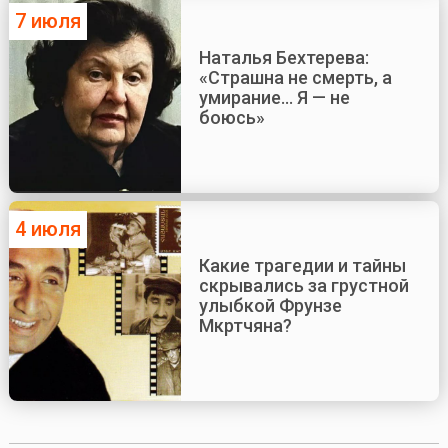
7 июля
Наталья Бехтерева:
«Страшна не смерть, а
умирание... Я — не
боюсь»
4 июля
Какие трагедии и тайны
скрывались за грустной
улыбкой Фрунзе
Мкртчяна?