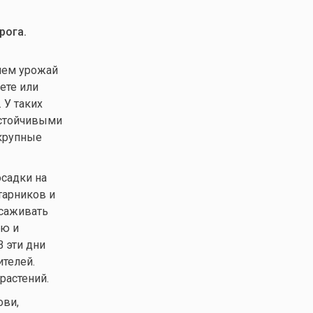
рога.
нием урожай
ете или
 У таких
устойчивыми
 крупные
осадки на
тарников и
есаживать
ую и
В эти дни
ителей.
растений.
ови,