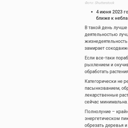
Фото: Shutterstock
4 июня 2023 г
ближе к небла
В такой день лучше
деятельностью лучш
жизнедеятельность р
замирает сокодвиже
Если все-таки пораб
рыхлением и окучи
обработать растения
Категорически не р
пасынкованием, обр
лекарственные раст
сейчас минимальна.
Полнолуние – крайн
энергетическом пик
обрезать деревья и