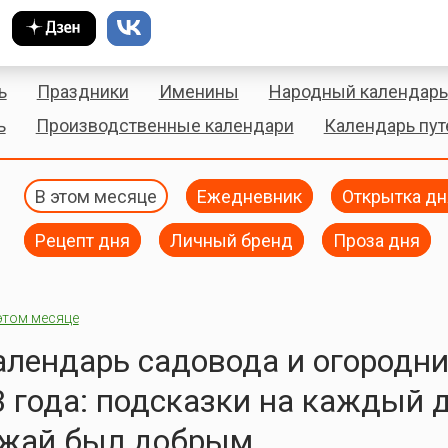
ь
Праздники
Именины
Народный календарь
ь
Производственные календари
Календарь пу
В этом месяце
Ежедневник
Открытка дн
Рецепт дня
Личный бренд
Проза дня
этом месяце
лендарь садовода и огородни
 года: подсказки на каждый д
ожай был добрым