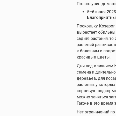
Полнолуние домашн
5–6 июня 2023
Благоприятны
Поскольку Козерог 
вырастает обильным
садите растения, то
растений развивает
к болезням и повре
красивые цветы.
Дни под влиянием К
семена и длительно
деревьев, для поса
растения, у которы
корневую подкормку,
можно заняться заг
Также в это время 
Нет ограничений по 