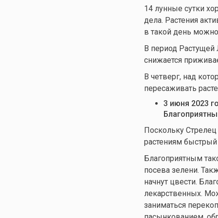
14 лунные сутки хо
дела. Растения акт
в такой день можно
В период Растущей 
снижается прижива
В четверг, над кот
пересаживать расте
3 июня 2023 г
Благоприятны
Поскольку Стрелец 
растениям быстрый р
Благоприятным тако
посева зелени. Так
начнут цвести. Бла
лекарственных. Мож
заниматься перекоп
пасынкованием, обр