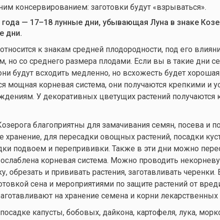
им консервированием: заготовки будут «взрываться».
 года — 17–18 лунные дни, убывающая Луна в знаке Козе
е дни.
относится к знакам средней плодородности, под его влия
, но со среднего размера плодами. Если вы в такие дни се
 они будут всходить медленно, но всхожесть будет хорошая.
ся мощная корневая система, они получаются крепкими и 
ждениям. У декоративных цветущих растений получаются
озерога благоприятны для замачивания семян, посева и п
е хранение, для пересадки овощных растений, посадки кус
дки подвоем и перепрививки. Также в эти дни можно пер
х ослаблена корневая система. Можно проводить некорнев
 обрезать и прививать растения, заготавливать черенки. 
отовкой сена и мероприятиями по защите растений от вред
заготавливают на хранение семена и корни лекарственных 
посадке капусты, бобовых, дайкона, картофеля, лука, морк