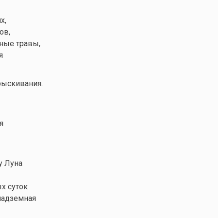
х,
ов,
нные травы,
я
рыскивания.
я
у Луна
х суток
 надземная