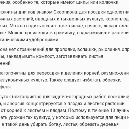
ения, особенно те, которые имеют шипы или колючки.
приятны дни под знаком Скорпиона: для посадки однолетни
ичных растений, овощных и тыквенных культур, корнеплод
вых. Можно садить и сеять цветочные, пряные, лекарстве
ые. Можно производить прививку, подкармливать растени
ганическими удобрениями.
она нет ограничений для прополки, вспашки, рыхления, оп
ы, закладывать компост, заготавливать листья
ений.
агоприятны для пересадки и деления корней, размножени
елуковичных культур. Также следует избегать обрезки,
феля.
суток благоприятно для садово-огородных работ, поскольк
а, и энергия концентрируется в плодах и листьях растений:
от корней к листьям и плодам. Поэтому в течение 13 лунны
ать урожай тех культур, у которых используется для пищи
т в такой день убирать ботву, листья, обрезать деревья.