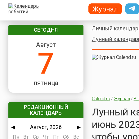
Журнал
Личный календар
СЕГОДНЯ
Лунный календар
Август
7
пятница
Calend.ru
/
Журнал
/
В 
РЕДАКЦИОННЫЙ
Лунный ка
КАЛЕНДАРЬ
июнь 2023
Август, 2026
◀
▶
чтобы ур
Пн
Вт
Ср
Чт
Пт
Сб
Вс