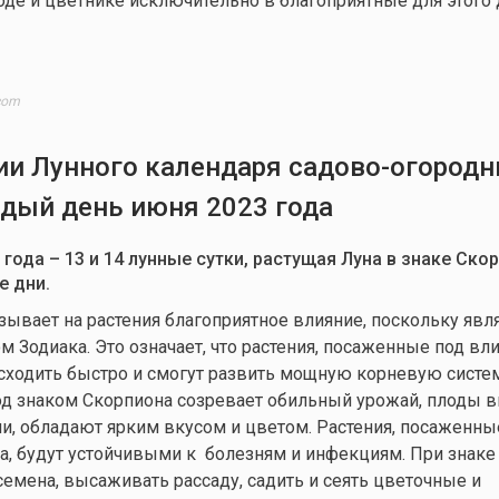
роде и цветнике исключительно в благоприятные для этого 
com
и Лунного календаря садово-огород
ждый день июня 2023 года
 года – 13 и 14 лунные сутки, растущая Луна в знаке Ско
е дни.
зывает на растения благоприятное влияние, поскольку явл
 Зодиака. Это означает, что растения, посаженные под вл
 всходить быстро и смогут развить мощную корневую систе
од знаком Скорпиона созревает обильный урожай, плоды 
, обладают ярким вкусом и цветом. Растения, посаженны
, будут устойчивыми к болезням и инфекциям. При знаке
емена, высаживать рассаду, садить и сеять цветочные и