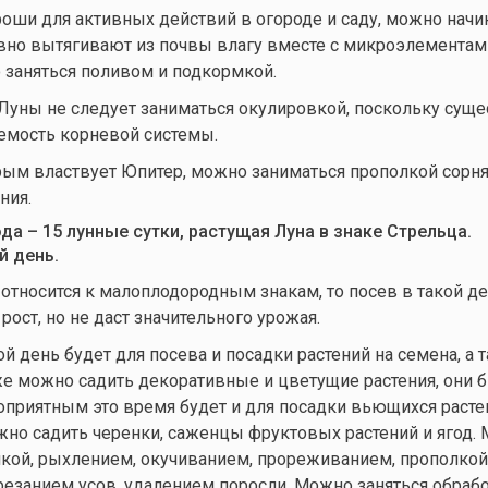
роши для активных действий в огороде и саду, можно нач
ивно вытягивают из почвы влагу вместе с микроэлементам
 заняться поливом и подкормкой.
Луны не следует заниматься окулировкой, поскольку сущ
емость корневой системы.
орым властвует Юпитер, можно заниматься прополкой сорн
ния.
ода – 15 лунные сутки, растущая Луна в знаке Стрельца.
й день.
относится к малоплодородным знакам, то посев в такой де
ост, но не даст значительного урожая.
й день будет для посева и посадки растений на семена, а 
же можно садить декоративные и цветущие растения, они 
гоприятным это время будет и для посадки вьющихся растен
но садить черенки, саженцы фруктовых растений и ягод.
кой, рыхлением, окучиванием, прореживанием, прополкой
езанием усов, удалением поросли. Можно заняться обраб