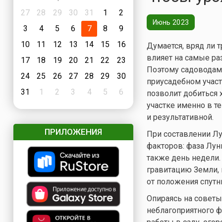
27
28
29
30
31
1
2
Июнь 2023
3
4
5
6
7
8
9
10
11
12
13
14
15
16
Думается, вряд ли 
влияет на самые раз
17
18
19
20
21
22
23
Поэтому садоводам
24
25
26
27
28
29
30
приусадебном участ
31
1
2
3
4
5
6
позволит добиться 
участке именно в т
и результативной.
ПРИЛОЖЕНИЯ
При составлении Лу
факторов: фаза Лун
также день недели.
гравитацию Земли, 
от положения спутни
Опираясь на советы
неблагоприятного ф