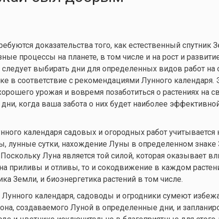
требуются доказательства того, как естественный спутник 
ные процессы на планете, в том числе и на рост и развитие
 следует выбирать дни для определенных видов работ на
ке в соответствие с рекомендациями Лунного календаря. 
хорошего урожая и вовремя позаботиться о растениях на с
е дни, когда ваша забота о них будет наиболее эффективно
нного календаря садовых и огородных работ учитывается
ы, лунные сутки, нахождение Луны в определенном знаке З
 Поскольку Луна является той силой, которая оказывает вл
на приливы и отливы, то и сокодвижение в каждом растен
ка Земли, и биоэнергетика растений в том числе.
 Лунного календаря, садоводы и огродники сумеют избеж
она, создаваемого Луной в определенные дни, и запланир