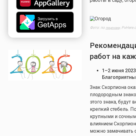
работы в саду, ого
Фото: по
PxHere.
лицензии,
Рекомендаци
работ на ка
1–2 июня 2023
Благоприятны
Знак Скорпиона ока
плодородным знаком
этого знака, будут
крепкий стебель. П
крупными и сочными
влиянием Скорпиона
можно замачивать с