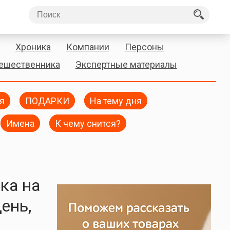
Хроника
Компании
Персоны
тешественника
Экспертные материалы
я
ПОДАРКИ
На тему дня
Имена
К чему снится?
ка на
ень,