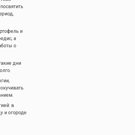
 посвятить
ериод,
артофель и
едис, а
аботы о
такие дни
олго.
гии,
 окучивать
анием.
гией: в
у и огороде