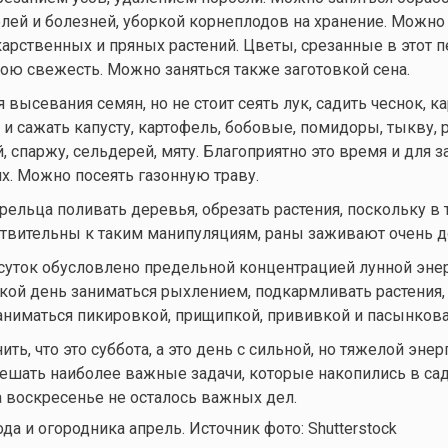
елей и болезней, уборкой корнеплодов на хранение. Можно
карственных и пряных растений. Цветы, срезанные в этот п
ою свежесть. Можно заняться также заготовкой сена.
 высевания семян, но не стоит сеять лук, садить чеснок, к
и сажать капусту, картофель, бобовые, помидоры, тыкву, р
, спаржу, сельдерей, мяту. Благоприятно это время и для з
х. Можно посеять газонную траву.
рельца поливать деревья, обрезать растения, поскольку в 
ствительны к таким манипуляциям, раны заживают очень д
суток обусловлено предельной концентрацией лунной энер
кой день заниматься рыхлением, подкармливать растения,
заниматься пикировкой, прищипкой, прививкой и пасынков
ть, что это суббота, а это день с сильной, но тяжелой энер
решать наиболее важные задачи, которые накопились в сад
а воскресенье не осталось важных дел.