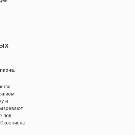
дни.
ных
рпиона.
яется
иянием
му и
вызревают
е под
 Скорпиона