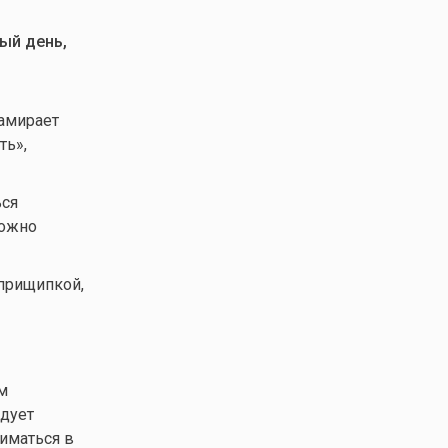
ный день,
замирает
ть»,
ься
Можно
 прищипкой,
м
едует
ниматься в