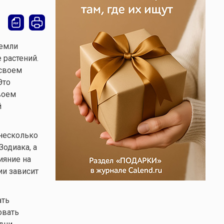
Земли
 растений.
 своем
Это
воем
й
 несколько
одиака, а
ияние на
ии зависит
ать
овать