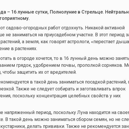
ода – 16 лунные сутки, Полнолуние в Стрельце. Нейтраль
гоприятному.
 от садово-огородных работ отдохнуть. Никакой активной
е не заниматься на приусадебном участке. В этот период 
астений, а земля, как говорят астрологи, «перестает дыша
ние в растениях.
отать в огороде хочется, то в 16 лунный день можно занят
ванием грядок, удобрением почвы, прополкой сорняков. 
, чтобы защитить их от вредителей.
екомендуется в такой день заниматься посадкой растений,
езкой. Также не следует собирать и заготавливать впрок
ения, поскольку концентрация целебных свойств у них
е напряженный период, поскольку Луна находится на свое
е. В такой день можно заниматься сбором семян, но не сл
 кустарники, делать прививки. Также не рекомендуется за