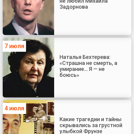
не любил Михаила
Задорнова
7 июля
Наталья Бехтерева:
«Страшна не смерть, а
умирание... Я — не
боюсь»
4 июля
Какие трагедии и тайны
скрывались за грустной
улыбкой Фрунзе