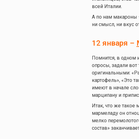
всей Италии.
А по нам макароны –
ни смысл, ни вкус о
12 января –
Помнится, в одном 
опросы, задали вот
оригинальными: «Ра
картофель», «Это т
имеют в начале сло
марципану и припи
Итак, что же такое 
мармеладу он отнош
мелко перемолотого
состав» заканчивает