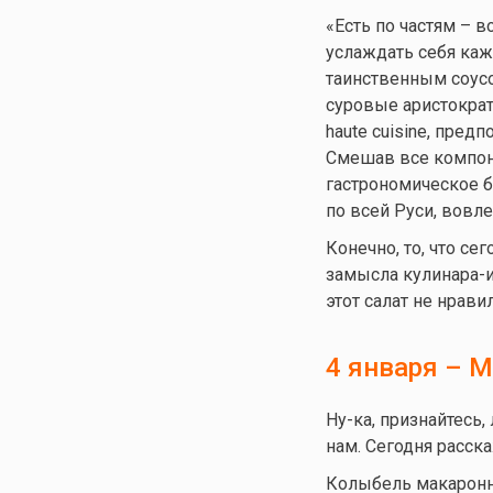
«Есть по частям – 
услаждать себя ка
таинственным соусо
суровые аристократ
haute cuisine, предп
Смешав все компоне
гастрономическое б
по всей Руси, вовле
Конечно, то, что с
замысла кулинара-и
этот салат не нравил
4 января – 
Ну-ка, признайтесь,
нам. Сегодня расск
Колыбель макаронны