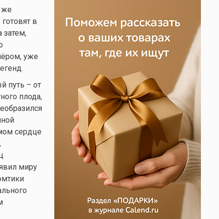
 же
 готовят в
 затем,
о
лёром, уже
егенд.
й путь – от
ного плода,
реобразился
нной
амом сердце
,
ц
 явил миру
омтики
ального
м