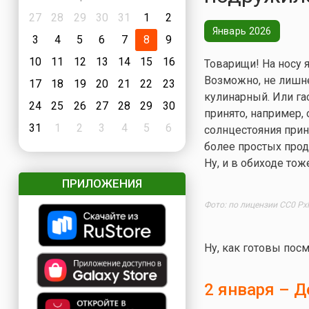
27
28
29
30
31
1
2
Январь 2026
3
4
5
6
7
8
9
10
11
12
13
14
15
16
Товарищи! На носу я
Возможно, не лишне
17
18
19
20
21
22
23
кулинарный. Или га
24
25
26
27
28
29
30
принято, например,
31
1
2
3
4
5
6
солнцестояния прин
более простых проду
Ну, и в обиходе тож
ПРИЛОЖЕНИЯ
Фото: по лицензии CC0 Px
Ну, как готовы посм
2 января – Д