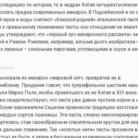
спедицию по истории, то в недрах Китая четырёхтысячеле
опать предка современных макарон. В Поднебесной и по 
 муки и воды считают «близкой родней» итальянской паст
я к привычному пониманию пасты оно отношения не имеет)
ы утверждают, что «первый луч макаронного рассвета» з
й и Римом. Римляне, например, весьма долго изобретали
з лазаньи – слоёными пирогами, утопающими в соусе и на
here.com
ыковала из макарон «мировой хит», превратив их в
мблему. Предание гласит, что триумфальное шествие мак
уки Марко Поло, якобы привёзшего их из Китая в XIII веке
ки свидетельствуют, что паста уже давно пустила корни в 
рабские завоеватели Сицилии привнесли традицию изготовл
вердых сортов пшеницы. Эта паста, словно законсервиров
портилась, став своеобразным спасительным кругом для мо
 дальних плаваниях. Так «золотые нити» пасты проникли в
астью их быта, а затем и бесценным кулинарным сокровищ