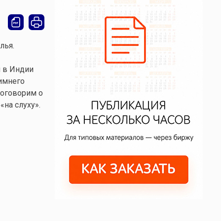
лья.
и в Индии
зимнего
поговорим о
«на слуху».