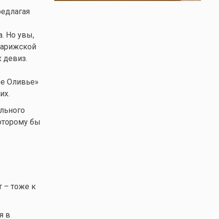
редлагая
о
. Но увы,
парижской
х девиз.
ье Оливье»
их.
ального
которому бы
т – тоже к
я в