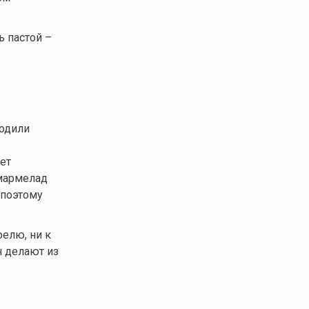
ь пастой –
водили
ет
 мармелад
 поэтому
фелю, ни к
н делают из