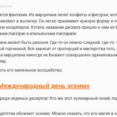
here.com
ется фантазия. Из марципана лепят конфеты и фигурки, ис
обавляют в выпечку. Он легко принимает нужную форму и 
м кондитеров. Кстати, название десерта пришло к нам из 
им marzipan и итальянским marzapane.
пана может быть разным.
Где-то
он нежно-сладкий,
где-то
—
 горчинкой. Всё зависит от пропорций и мастерства того, 
два марципана никогда не бывают совершенно одинаковым
тер.
есть его маленькое волшебство.
Международный день эскимо
реди ледяных десертов! Кто же этот кулинарный гений, п
етства обожают эскимо. Можно сказать, что его магия в к