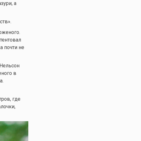
зури, а
ств».
оженого.
атентовал
а почти не
 Нельсон
еного в
а.
ров, где
лочки,