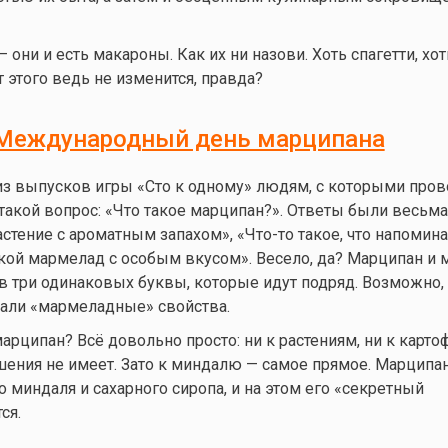
 они и есть макароны. Как их ни назови. Хоть спагетти, хот
т этого ведь не изменится, правда?
Международный день марципана
из выпусков игры «Сто к одному» людям, с которыми про
 такой вопрос: «Что такое марципан?». Ответы были весьма
стение с ароматным запахом»,
«Что-то
такое, что напомина
акой мармелад с особым вкусом». Весело, да? Марципан и
в три одинаковых буквы, которые идут подряд. Возможно,
сали «мармеладные» свойства.
марципан? Всё довольно просто: ни к растениям, ни к карто
ения не имеет. Зато к миндалю — самое прямое. Марципа
 миндаля и сахарного сиропа, и на этом его «секретный
ся.