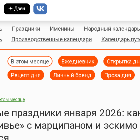
ь
Праздники
Именины
Народный календарь
ь
Производственные календари
Календарь пу
В этом месяце
Ежедневник
Открытка дн
Рецепт дня
Личный бренд
Проза дня
этом месяце
е праздники января 2026: ка
ивье» с марципаном и эскимо
ся