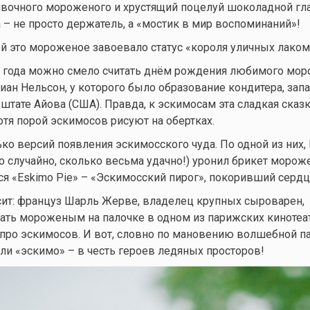
вочного мороженого и хрустящий поцелуй шоколадной гла
 – не просто держатель, а «мостик в мир воспоминаний»!
й это мороженое завоевало статус «короля уличных лаком
22 года можно смело считать днём рождения любимого мор
иан Нельсон, у которого было образование кондитера, зап
штате Айова (США). Правда, к эскимосам эта сладкая сказк
отя порой эскимосов рисуют на обертках.
ко версий появления эскимосского чуда. По одной из них,
ко случайно, сколько весьма удачно!) уронил брикет морож
ся «Eskimo Pie» – «Эскимосский пирог», покоривший сердц
сит: француз Шарль Жерве, владелец крупных сыроварен,
ать мороженым на палочке в одном из парижских кинотеат
ро эскимосов. И вот, словно по мановению волшебной па
и «эскимо» – в честь героев ледяных просторов!