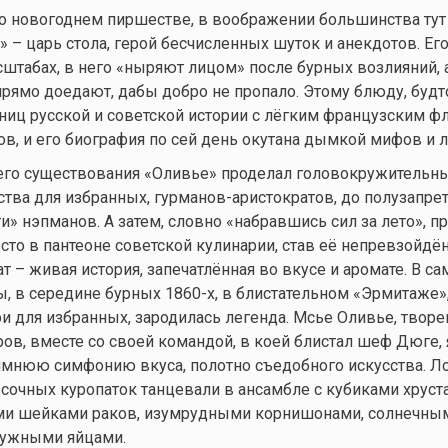
 о новогоднем пиршестве, в воображении большинства тут
 – царь стола, герой бесчисленных шуток и анекдотов. Его
абах, в него «ныряют лицом» после бурных возлияний, а
прямо доедают, дабы добро не пропало. Этому блюду, будт
иц русской и советской истории с лёгким французским ф
ов, и его биография по сей день окутана дымкой мифов и л
его существования «Оливье» проделал головокружительны
тва для избранных, гурманов-аристократов, до полузапрет
и» нэпманов. А затем, словно «набравшись сил за лето», п
есто в пантеоне советской кулинарии, став её непревзойдё
ат – живая история, запечатлённая во вкусе и аромате. В с
, в середине бурных 1860-х, в блистательном «Эрмитаже»
 для избранных, зародилась легенда. Мсье Оливье, творе
в, вместе со своей командой, в коей блистал шеф Дюге,
 зимнюю симфонию вкуса, полотно съедобного искусства. Л
сочных куропаток танцевали в ансамбле с кубиками хруст
ми шейками раков, изумрудными корнишонами, солнечны
чужными яйцами.