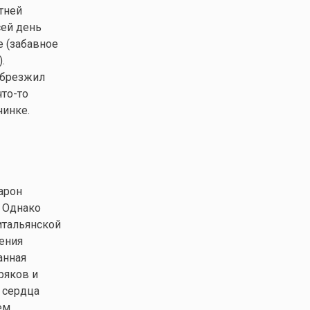
тней
сей день
е (забавное
.
абрезжил
что-то
чинке.
арон
. Однако
итальянской
ения
анная
ряков и
 сердца
ем