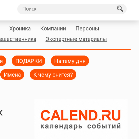
Хроника
Компании
Персоны
тешественника
Экспертные материалы
я
ПОДАРКИ
На тему дня
Имена
К чему снится?
к