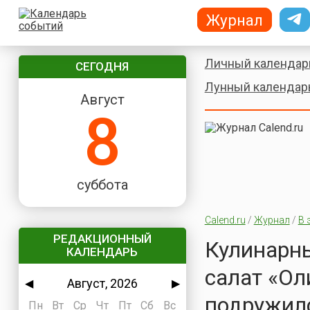
Журнал
Личный календар
СЕГОДНЯ
Лунный календар
Август
8
суббота
Calend.ru
/
Журнал
/
В 
РЕДАКЦИОННЫЙ
Кулинарны
КАЛЕНДАРЬ
салат «Ол
Август, 2026
◀
▶
подружил
Пн
Вт
Ср
Чт
Пт
Сб
Вс