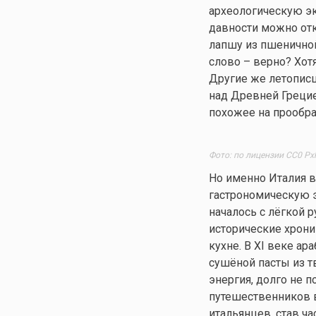
археологическую эк
давности можно отк
лапшу из пшеничной
слово – верно? Хот
Другие же летописц
над Древней Грецие
похожее на прообра
Фото: по лицензии CC0 Px
Но именно Италия в
гастрономическую э
началось с лёгкой р
исторические хрони
кухне. В XI веке а
сушёной пасты из т
энергия, долго не 
путешественников в
итальянцев, став ч