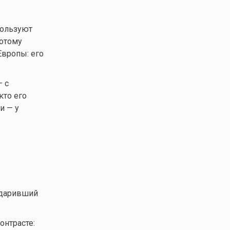
пользуют
потому
Европы: его
 с
кто его
и — у
одаривший
онтрасте: