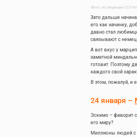
Фото: по лицензии CC0 Px
Зато дальше начина
его как начинку, д
давно стал любимце
связывают с немецк
А вот вкус у марци
заметной миндальной
готовит. Поэтому 
каждого свой харак
В этом, пожалуй, и 
24 января –
Эскимо – фаворит с
его миру?
Миллионы людей с д