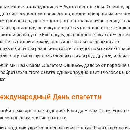
вот истинное наслаждение!» – будто шептал мсье Оливье, п
ждым ингредиентом поочерёдно, щедро приправляя всё эт
м провансаль, рецепт которого он хранил пуще зеницы ока
ы из провинции, не искушённые в утончённых прелестях 
очитали иной путь. «Всё в кучу, да побольше соуса!» – вот и
нты в единый вихрь, они с аппетитом поглощали это
езумие, а затем разносили весть о «чудесном салате от мс
кая в эту «салатную вакханалию» свой род, друзей, и близк
егодня мы называем «Салатом Оливье», далеко от первонач
зобретателя этого салата, однако трудно найти человека, 
ся.
Международный День спагетти
 любите макаронные изделия? Если да – вам к нам. Если не
ажем про знаменитые спагетти.
х изделий укрыта пеленой тысячелетий. Если отправитьс