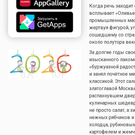
Когда речь заходит
всплывает «Оливье»
промышленных масшт
жертвуя фигурой, у
сошедшему со стран
около полутора век
За долгие годы сво
изысканного лакомс
«буржуазной радост
и занял почётное м
классикой. Этот сал
златоглавой Москвы
распахнувшем двери
кулинарных шедевро
не просто салат, а
нежных рябчиков и 
холодца, рубиновы
картофелем и жем