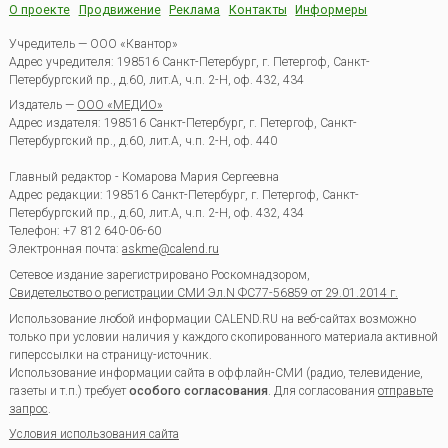
О проекте
Продвижение
Реклама
Контакты
Информеры
Учредитель — ООО «Квантор»
Адрес учредителя: 198516 Санкт-Петербург, г. Петергоф, Санкт-
Петербургский пр., д.60, лит.А, ч.п. 2-Н, оф. 432, 434
Издатель —
ООО «МЕДИО»
Адрес издателя: 198516 Санкт-Петербург, г. Петергоф, Санкт-
Петербургский пр., д.60, лит.А, ч.п. 2-Н, оф. 440
Главный редактор - Комарова Мария Сергеевна
Адрес редакции:
198516
Санкт-Петербург, г. Петергоф
,
Санкт-
Петербургский пр., д.60, лит.А, ч.п. 2-Н, оф. 432, 434
Телефон:
+7 812 640-06-60
Электронная почта:
askme@calend.ru
Сетевое издание зарегистрировано Роскомнадзором,
Свидетельство о регистрации СМИ Эл.N ФС77-56859 от 29.01.2014 г.
Использование любой информации CALEND.RU на веб-сайтах возможно
только при условии наличия у каждого скопированного материала активной
гиперссылки на страницу-источник.
Использование информации сайта в оффлайн-СМИ (радио, телевидение,
газеты и т.п.) требует
особого согласования
. Для согласования
отправьте
запрос
.
Условия использования сайта