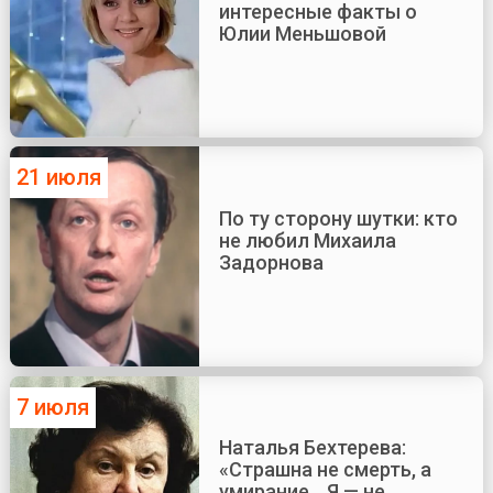
интересные факты о
Юлии Меньшовой
21 июля
По ту сторону шутки: кто
не любил Михаила
Задорнова
7 июля
Наталья Бехтерева:
«Страшна не смерть, а
умирание... Я — не