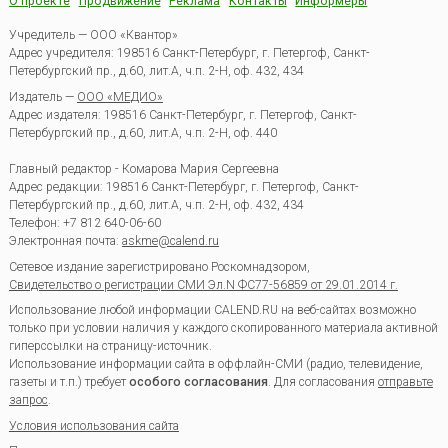
О проекте
Продвижение
Реклама
Контакты
Информеры
Учредитель — ООО «Квантор»
Адрес учредителя: 198516 Санкт-Петербург, г. Петергоф, Санкт-
Петербургский пр., д.60, лит.А, ч.п. 2-Н, оф. 432, 434
Издатель —
ООО «МЕДИО»
Адрес издателя: 198516 Санкт-Петербург, г. Петергоф, Санкт-
Петербургский пр., д.60, лит.А, ч.п. 2-Н, оф. 440
Главный редактор - Комарова Мария Сергеевна
Адрес редакции:
198516
Санкт-Петербург, г. Петергоф
,
Санкт-
Петербургский пр., д.60, лит.А, ч.п. 2-Н, оф. 432, 434
Телефон:
+7 812 640-06-60
Электронная почта:
askme@calend.ru
Сетевое издание зарегистрировано Роскомнадзором,
Свидетельство о регистрации СМИ Эл.N ФС77-56859 от 29.01.2014 г.
Использование любой информации CALEND.RU на веб-сайтах возможно
только при условии наличия у каждого скопированного материала активной
гиперссылки на страницу-источник.
Использование информации сайта в оффлайн-СМИ (радио, телевидение,
газеты и т.п.) требует
особого согласования
. Для согласования
отправьте
запрос
.
Условия использования сайта