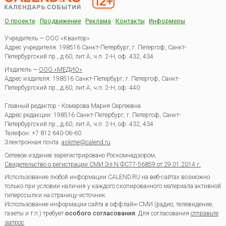
О проекте
Продвижение
Реклама
Контакты
Информеры
Учредитель — ООО «Квантор»
Адрес учредителя: 198516 Санкт-Петербург, г. Петергоф, Санкт-
Петербургский пр., д.60, лит.А, ч.п. 2-Н, оф. 432, 434
Издатель —
ООО «МЕДИО»
Адрес издателя: 198516 Санкт-Петербург, г. Петергоф, Санкт-
Петербургский пр., д.60, лит.А, ч.п. 2-Н, оф. 440
Главный редактор - Комарова Мария Сергеевна
Адрес редакции:
198516
Санкт-Петербург, г. Петергоф
,
Санкт-
Петербургский пр., д.60, лит.А, ч.п. 2-Н, оф. 432, 434
Телефон:
+7 812 640-06-60
Электронная почта:
askme@calend.ru
Сетевое издание зарегистрировано Роскомнадзором,
Свидетельство о регистрации СМИ Эл.N ФС77-56859 от 29.01.2014 г.
Использование любой информации CALEND.RU на веб-сайтах возможно
только при условии наличия у каждого скопированного материала активной
гиперссылки на страницу-источник.
Использование информации сайта в оффлайн-СМИ (радио, телевидение,
газеты и т.п.) требует
особого согласования
. Для согласования
отправьте
запрос
.