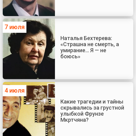
7 июля
Наталья Бехтерева:
«Страшна не смерть, а
умирание... Я — не
боюсь»
4 июля
Какие трагедии и тайны
скрывались за грустной
улыбкой Фрунзе
Мкртчяна?