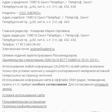
Адрес учредителя: 198516 Санкт-Петербург, г. Петергоф, Санкт-
Петербургский пр., д.60, лит.А, ч.п. 2-Н, оф. 432, 434
Издатель —
ООО «МЕДИО»
Адрес издателя: 198516 Санкт-Петербург, г. Петергоф, Санкт-
Петербургский пр., д.60, лит.А, ч.п. 2-Н, оф. 440
Главный редактор - Комарова Мария Сергеевна
Адрес редакции:
198516
Санкт-Петербург, г. Петергоф
,
Санкт-
Петербургский пр., д.60, лит.А, ч.п. 2-Н, оф. 432, 434
Телефон:
+7 812 640-06-60
Электронная почта:
askme@calend.ru
Сетевое издание зарегистрировано Роскомнадзором,
Свидетельство о регистрации СМИ Эл.N ФС77-56859 от 29.01.2014 г.
Использование любой информации CALEND.RU на веб-сайтах возможно
только при условии наличия у каждого скопированного материала активной
гиперссылки на страницу-источник.
Использование информации сайта в оффлайн-СМИ (радио, телевидение,
газеты и т.п.) требует
особого согласования
. Для согласования
отправьте
запрос
.
Условия использования сайта
Пользовательское соглашение
Политика конфиденциальности