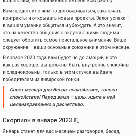
коллектива, не взваливайте на себя всю работу.
Вам предстоит о
чем-то
договариваться, заключать
контракты и открывать новые проекты. Залог успеха –
в вашем умении общаться и убеждать. А это значит,
что на качество общения с окружающими людьми
следует обратить самое пристальное внимание. Ваше
окружение – ваши основные союзники в этом месяце.
В январе 2023 года вам будет не до эмоций, и это
как раз хорошо: вы должны быть внутренне спокойны
и хладнокровны, только в этом случае выйдете
победителем из январской гонки.
Совет
месяца для Весов:
спокойствие, только
спокойствие
!
Перед вами – цель, идите к ней
целенаправленно и расчетливо.
Скорпион в
январе
202
3
♏
Январь станет для вас месяцем разговоров, бесед,