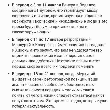
В период с 3 по 11 января
Венера в Водолее
соединится с Плутоном, что гарантирует массу
сюрпризов в жизни, провоцирует на впадание в
крайности. Творческие и неординарные люди в это
время будут безумно привлекательны в
глазах окружающих.
В период с 11 по 17 января
ретроградный
Меркурий в Козероге займет позицию в квадрате
к Хирону, а это значит, что вам не удастся трезво
оценить перспективы и запланировать свои
дальнейшие действия. Не стройте планы в этот
период, скорее всего, их придется поменять.
В период с 18 по 21 января
, когда Меркурий
выйдет из своей ретроградной позиции, ваши
аналитические способности обострятся, и вы
сможете навести порядок в своих мыслях и
понять, от чего в жизни следует отказаться как от
ненужного хлама. Это время находок, которые уже
потеряли актуальность.