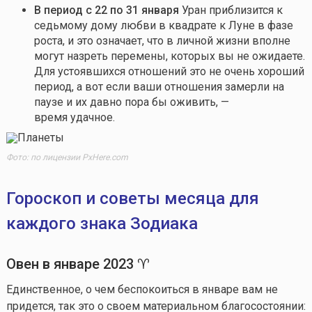
В период с 22 по 31 января
Уран приблизится к
седьмому дому любви в квадрате к Луне в фазе
роста, и это означает, что в личной жизни вполне
могут назреть перемены, которых вы не ожидаете.
Для устоявшихся отношений это не очень хороший
период, а вот если ваши отношения замерли на
паузе и их давно пора бы оживить, —
время удачное.
Фото: по лицензии PxHere.com
Гороскоп и советы месяца для
каждого знака Зодиака
Овен в
январе
202
3
♈
Единственное, о чем беспокоиться в январе вам не
придется, так это о своем материальном благосостоянии: