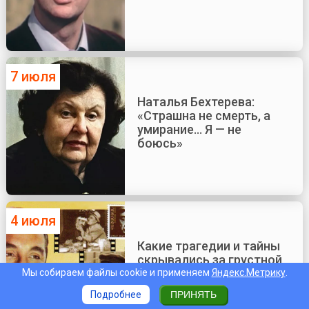
7 июля
Наталья Бехтерева:
«Страшна не смерть, а
умирание... Я — не
боюсь»
4 июля
Какие трагедии и тайны
скрывались за грустной
улыбкой Фрунзе
Мы собираем файлы cookie и применяем
Яндекс.Метрику
.
Мкртчяна?
Подробнее
ПРИНЯТЬ