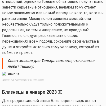
отношений: одинокие Тельцы обязательно получат шанс
завести серьезные отношения, началом тому станет
новое знакомство или новый взгляд на
кого-то
, кого вы
раньше знали. Месяц полон сильных эмоций, они
необязательно будут только положительными и
радостными, но тем и интереснее, не правда ли?
Главное, не следует рассказывать о своих
переживаниях всем подряд, сохраните свои чувства в
душе и откройте их только тому человеку, который их
поймет и примет.
Совет
месяца для
Тельца:
помните
, что счастье
любит тишину.
Фото: по лицензии PxHere.com
Близнецы в
январе
202
3
♊
Для представителей знака Близнецов январь станет