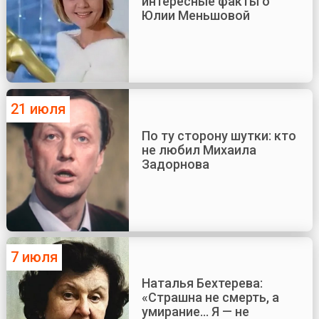
интересные факты о
Юлии Меньшовой
21 июля
По ту сторону шутки: кто
не любил Михаила
Задорнова
7 июля
Наталья Бехтерева:
«Страшна не смерть, а
умирание... Я — не