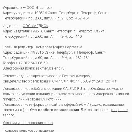
Учредитель — ООО «Квантор»
Адрес учредителя: 198516 Санкт-Петербург, г. Петергоф, Санкт-
Петербургский пр., д.60, лит.А, ч.п. 2-Н, оф. 432, 434
Издатель —
ООО «МЕДИО»
Адрес издателя: 198516 Санкт-Петербург, г. Петергоф, Санкт-
Петербургский пр., д.60, лит.А, ч.п. 2-Н, оф. 440
Главный редактор - Комарова Мария Сергеевна
Адрес редакции:
198516
Санкт-Петербург, г. Петергоф
,
Санкт-
Петербургский пр., д.60, лит.А, ч.п. 2-Н, оф. 432, 434
Телефон:
+7 812 640-06-60
Электронная почта:
askme@calend.ru
Сетевое издание зарегистрировано Роскомнадзором,
Свидетельство о регистрации СМИ Эл.N ФС77-56859 от 29.01.2014 г.
Использование любой информации CALEND.RU на веб-сайтах возможно
только при условии наличия у каждого скопированного материала активной
гиперссылки на страницу-источник.
Использование информации сайта в оффлайн-СМИ (радио, телевидение,
газеты и т.п.) требует
особого согласования
. Для согласования
отправьте
запрос
.
Условия использования сайта
Пользовательское соглашение