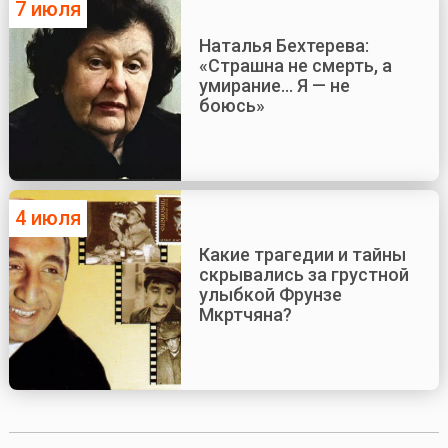
7 июля
Наталья Бехтерева:
«Страшна не смерть, а
умирание... Я — не
боюсь»
4 июля
Какие трагедии и тайны
скрывались за грустной
улыбкой Фрунзе
Мкртчяна?