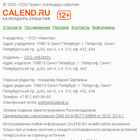
© 2005—2026 Проект «Календарь событий»
О проекте
Продвижение
Реклама
Контакты
Информеры
Учредитель — ООО «Квантор»
Адрес учредителя: 198516 Санкт-Петербург, г. Петергоф, Санкт-
Петербургский пр., д.60, лит.А, ч.п. 2-Н, оф. 432, 434
Издатель —
ООО «МЕДИО»
Адрес издателя: 198516 Санкт-Петербург, г. Петергоф, Санкт-
Петербургский пр., д.60, лит.А, ч.п. 2-Н, оф. 440
Главный редактор - Комарова Мария Сергеевна
Адрес редакции:
198516
Санкт-Петербург, г. Петергоф
,
Санкт-
Петербургский пр., д.60, лит.А, ч.п. 2-Н, оф. 432, 434
Телефон:
+7 812 640-06-60
Электронная почта:
askme@calend.ru
Сетевое издание зарегистрировано Роскомнадзором,
Свидетельство о регистрации СМИ Эл.N ФС77-56859 от 29.01.2014 г.
Использование любой информации CALEND.RU на веб-сайтах возможно
только при условии наличия у каждого скопированного материала активной
гиперссылки на страницу-источник.