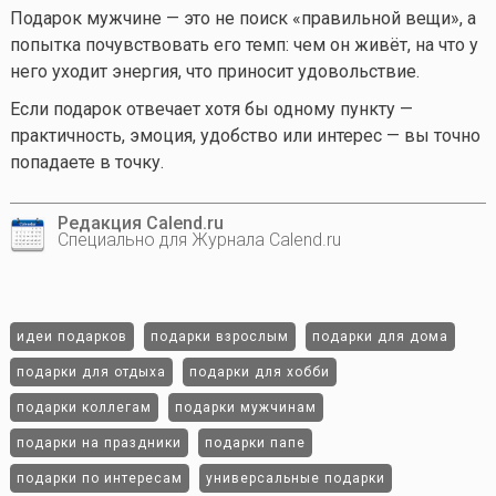
Подарок мужчине — это не поиск «правильной вещи», а
попытка почувствовать его темп: чем он живёт, на что у
него уходит энергия, что приносит удовольствие.
Если подарок отвечает хотя бы одному пункту —
практичность, эмоция, удобство или интерес — вы точно
попадаете в точку.
Редакция Calend.ru
Специально для Журнала Calend.ru
идеи подарков
подарки взрослым
подарки для дома
подарки для отдыха
подарки для хобби
подарки коллегам
подарки мужчинам
подарки на праздники
подарки папе
подарки по интересам
универсальные подарки