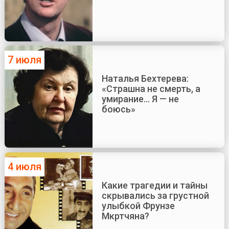
7 июля
Наталья Бехтерева:
«Страшна не смерть, а
умирание... Я — не
боюсь»
4 июля
Какие трагедии и тайны
скрывались за грустной
улыбкой Фрунзе
Мкртчяна?