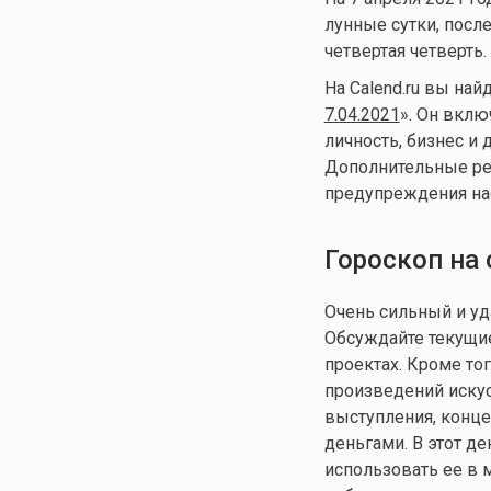
лунные сутки, посл
четвертая четверть.
На Calend.ru вы най
7.04.2021
». Он вклю
личность, бизнес и 
Дополнительные рек
предупреждения нас
Гороскоп на 
Очень сильный и уд
Обсуждайте текущие
проектах. Кроме тог
произведений искус
выступления, конце
деньгами. В этот д
использовать ее в 