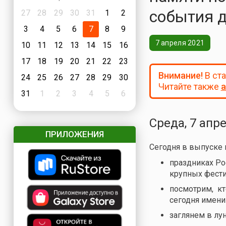
события 
27
28
29
30
31
1
2
3
4
5
6
7
8
9
7 апреля 2021
10
11
12
13
14
15
16
17
18
19
20
21
22
23
Внимание!
В ст
24
25
26
27
28
29
30
Читайте также
а
31
1
2
3
4
5
6
Среда, 7 апр
ПРИЛОЖЕНИЯ
Сегодня в выпуске
праздниках Ро
крупных фести
посмотрим, кто
сегодня имени
заглянем в лу