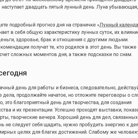
е наступает двадцать пятый лунный день. Луна убывающая,
дете подробный прогноз дня на страничке «
Лунный календа
чает в себя общую характеристику лунных суток, их влияни
деньги, здоровье, брак и отношения с другими людьми.
омендации получат те, кто родился в этот день. Вы также
чет сложных моментов дня, а также подсказки по снам.
сегодня
ачный день для работы и бизнеса, следовательно, действуй
 дела, продолжайте начатое, но отложите переговоры о с
о, это благоприятный день для творчества, для создания
ства и их презентации. Успешно проходят выставки, показ
рты, творческие вечера. Хороший день для дел, связанных
ень не следует себя щадить, нужно пробудить энергию к де
мирных целях для благих достижений. Слабому же человек