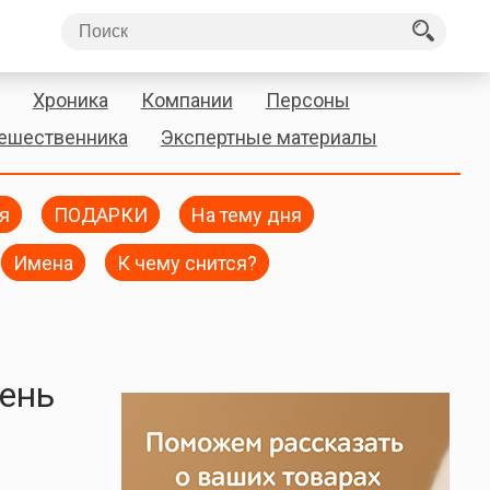
Хроника
Компании
Персоны
тешественника
Экспертные материалы
я
ПОДАРКИ
На тему дня
Имена
К чему снится?
день