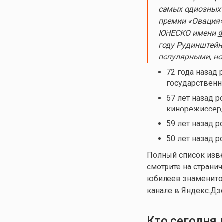
самых одиозных 
премии «Овация»
ЮНЕСКО имени
Ф
году Рудинштейн
популярными, но
72 года назад
государственн
67 лет назад 
кинорежиссер,
59 лет назад 
50 лет назад 
Полный список изве
смотрите на страничк
юбилеев знаменитос
канале в Яндекс.Дз
Кто сегодня