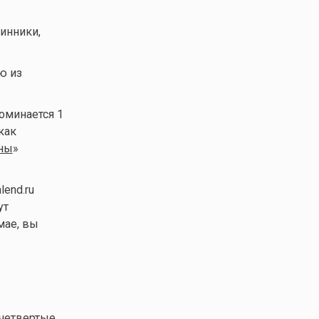
инники,
ю из
поминается 1
как
ны
»
end.ru
ут
мае, вы
 четвертые