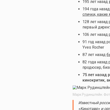
195 лет назад
194 года наза
спички, какие
128 лет назад
первый дирек
106 лет назад
91 год назад 
Yves Rocher
87 лет назад
б
82 года назад
продюсер, би
75 лет назад 
кинокритик, а
Марк Рудинштейн. Фот
Известный росси
«Кинотавр» и ор