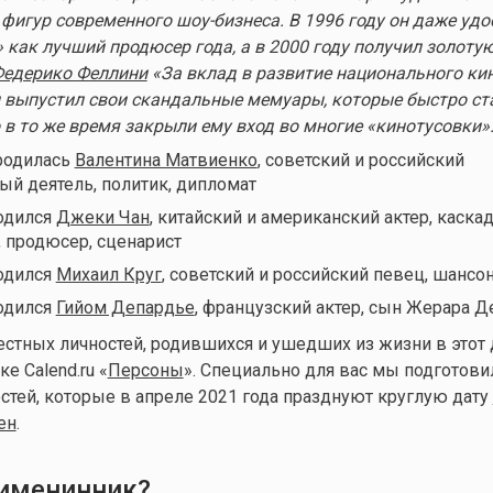
фигур современного шоу-бизнеса.
В 1996 году он даже удо
 как лучший продюсер года, а в 2000 году получил золоту
едерико Феллини
«За вклад в развитие национального ки
 выпустил свои скандальные мемуары, которые быстро ст
 в то же время закрыли ему вход во многие «кинотусовки»
 родилась
Валентина Матвиенко
, советский и российский
ый деятель, политик, дипломат
родился
Джеки Чан
, китайский и американский актер, каскад
 продюсер, сценарист
родился
Михаил Круг
, советский и российский певец, шансон
родился
Гийом Депардье
, французский актер, сын Жерара 
стных личностей, родившихся и ушедших из жизни в этот
е Calend.ru «
Персоны
». Специально для вас мы подготови
тей, которые в апреле 2021 года празднуют круглую дату
ен
.
 именинник?