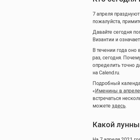
7 апреля праздную
пожалуйста, примит
Давайте сегодня по
Византии и означает
В течении года оно 
раз, сегодня. Поче
определить точно да
на Calend.ru.
Подробный календар
«
Именины в апреле
встречаться несколь
можете
здесь
.
Какой лунны
На 7 апреля 2021 г