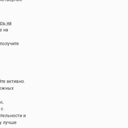
рь на
е на
 получите
те активно.
ложных
ы,
 с
ятельности и
у лучше