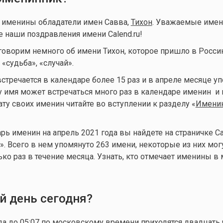
т именины обладатели имен Савва,
Тихон
. Уважаемые имен
е наши поздравления имени Calend.ru!
говорим немного об имени Тихон, которое пришло в Росси
 «судьба», «случай».
встречается в календаре более 15 раз и в апреле месяце у
му имя может встречаться много раз в календаре именин и 
ту своих именин читайте во вступлении к разделу «
Имени
ь именин на апрель 2021 года вы найдете на страничке Cal
». Всего в нем упомянуто 263 имени, некоторые из них мог
ко раз в течение месяца. Узнать, кто отмечает именины в 
й день сегодня?
ода до 05:07 по московскому времени приходятся двадцать