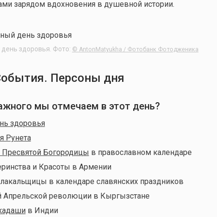
ами зарядом вдохновения в душевной истории.
 день здоровья. Фото:
© AntonMatyukha / Фотобанк Фотодженика
События. Персоны дня
 важного мы отмечаем в этот день?
нь здоровья
я Рунета
 Пресвятой Богородицы
в православном календаре
ринства и Красоты в Армении
лакальщицы в календаре славянских праздников
й Апрельской революции в Кыргызстане
кадаши
в Индии