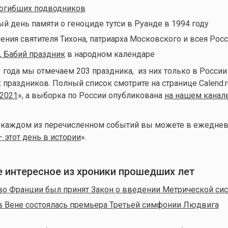
погибших подводников
 день памяти о геноциде тутси в Руанде в 1994 году
ения святителя Тихона, патриарха Московского и всея Рос
 Бабий праздник
в народном календаре
1 года мы отмечаем 203 праздника, из них только в России
 праздников. Полный список смотрите на странице Calend.r
 2021
», а выборка по России опубликована
на нашем канал
о каждом из перечисленном событий вы можете в ежеднев
— этот день в истории
».
ое интересное из хроники прошедших лет
во Франции был принят Закон о введении Метрической си
в Вене состоялась премьера Третьей симфонии Людвига