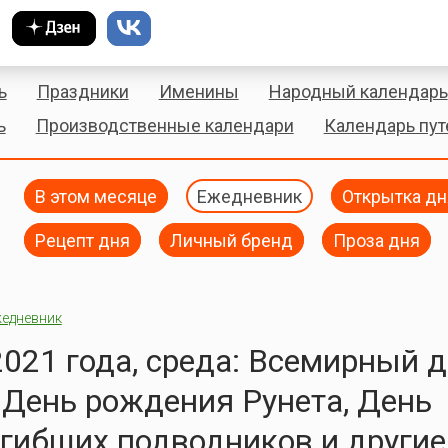
ь
Праздники
Именины
Народный календарь
ь
Производственные календари
Календарь пу
В этом месяце
Ежедневник
Открытка дн
Рецепт дня
Личный бренд
Проза дня
едневник
2021 года, среда: Всемирный 
 День рождения Рунета, День
гибших подводников и другие