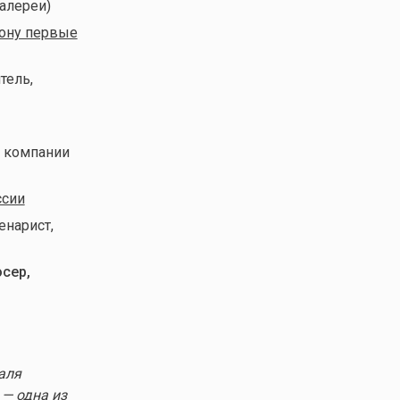
алереи)
сону первые
тель,
ь компании
ссии
енарист,
юсер,
аля
— одна из