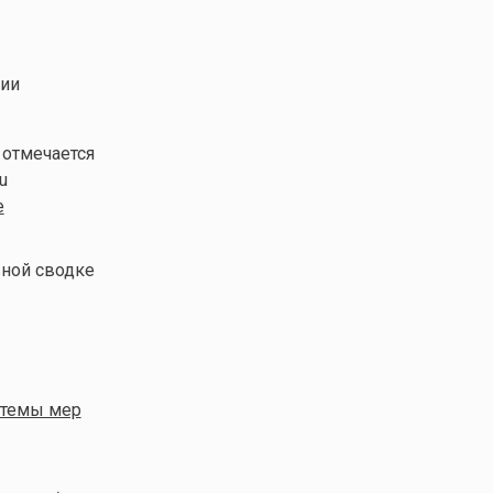
сии
 отмечается
u
е
ной сводке
стемы мер