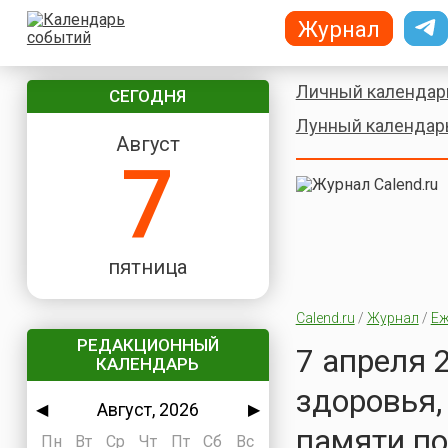
Журнал
Личный календар
СЕГОДНЯ
Лунный календар
Август
7
пятница
Calend.ru
/
Журнал
/
Еж
РЕДАКЦИОННЫЙ
7 апреля 
КАЛЕНДАРЬ
здоровья,
Август, 2026
◀
▶
памяти по
Пн
Вт
Ср
Чт
Пт
Сб
Вс