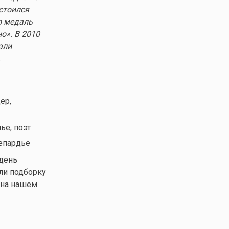
стоился
ю медаль
но».
В 2010
али
.
ер,
ье, поэт
Депардье
 день
ли подборку
на нашем