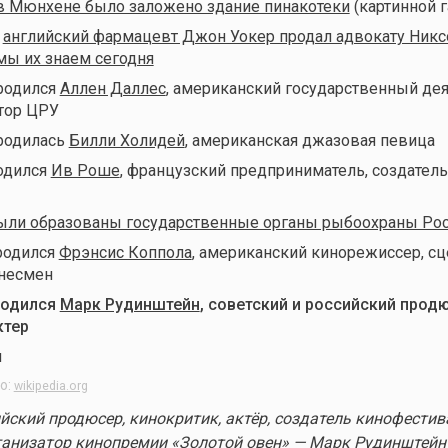
в Мюнхене было заложено здание пинакотеки
(картинной г
д
английский фармацевт Джон Уокер продал адвокату Ник
 мы их знаем сегодня
 родился
Аллен Даллес
, американский государственный дея
тор ЦРУ
 родилась
Билли Холидей
, американская джазовая певица
родился
Ив Роше
, французский предприниматель, создател
ыли образованы государственные органы рыбоохраны Ро
 родился
Фрэнсис Коппола
, американский кинорежиссер, сц
знесмен
родился
Марк Рудинштейн
, советский и российский прод
ктер
о:
wikipedia.org
йский продюсер, кинокритик, актёр, создатель кинофестив
ганизатор кинопремии «Золотой овен» — Марк Рудинштейн 