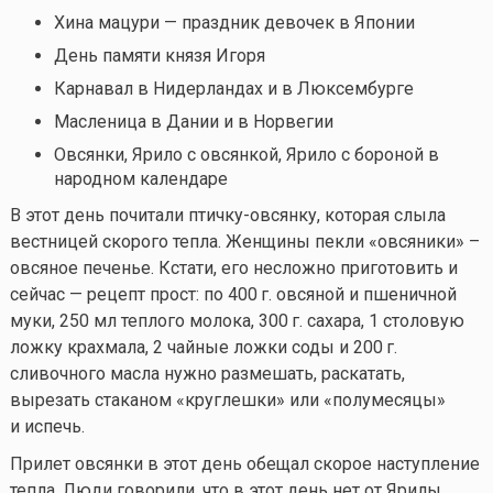
Хина мацури — праздник девочек в Японии
День памяти князя Игоря
Карнавал в Нидерландах и в Люксембурге
Масленица в Дании и в Норвегии
Овсянки, Ярило с овсянкой, Ярило с бороной в
народном календаре
В этот день почитали птичку-овсянку, которая слыла
вестницей скорого тепла. Женщины пекли «овсяники» –
овсяное печенье. Кстати, его несложно приготовить и
сейчас — рецепт прост: по
400 г.
овсяной и пшеничной
муки, 250 мл теплого молока,
300 г.
сахара, 1 столовую
ложку крахмала, 2 чайные ложки соды и
200 г.
сливочного масла нужно размешать, раскатать,
вырезать стаканом «круглешки» или «полумесяцы»
и испечь.
Прилет овсянки в этот день обещал скорое наступление
тепла. Люди говорили, что в этот день нет от Ярилы