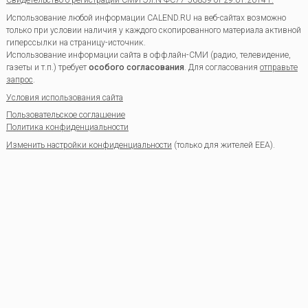
Свидетельство о регистрации СМИ Эл.N ФС77-56859 от 29.01.2014 г.
Использование любой информации CALEND.RU на веб-сайтах возможно
только при условии наличия у каждого скопированного материала активной
гиперссылки на страницу-источник.
Использование информации сайта в оффлайн-СМИ (радио, телевидение,
газеты и т.п.) требует
особого согласования
. Для согласования
отправьте
запрос
.
Условия использования сайта
Пользовательское соглашение
Политика конфиденциальности
Изменить настройки конфиденциальности
(только для жителей EEA).