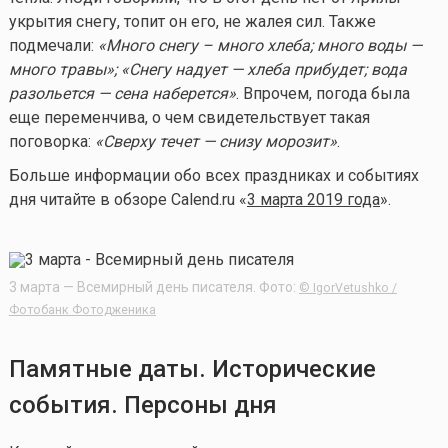
укрытия снегу, топит он его, не жалея сил. Также
подмечали:
«Много снегу – много хлеба; много воды —
много травы»; «Снегу надует — хлеба прибудет; вода
разольется — сена наберется»
. Впрочем, погода была
еще переменчива, о чем свидетельствует такая
поговорка:
«Сверху течет — снизу морозит»
.
Больше информации обо всех праздниках и событиях
дня читайте в обзоре Calend.ru «
3 марта 2019 года
».
3 марта — Всемирный день писателя. Фото:
© IgorVetushko /
Фотобанк Фотодженика
Памятные даты. Исторические
события. Персоны дня