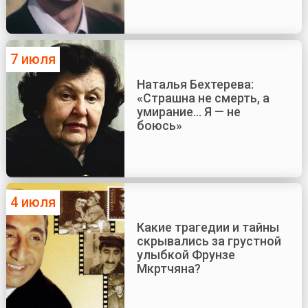
7 июля
Наталья Бехтерева:
«Страшна не смерть, а
умирание... Я — не
боюсь»
4 июля
Какие трагедии и тайны
скрывались за грустной
улыбкой Фрунзе
Мкртчяна?