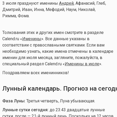
3 июля празднуют именины
Андрей
, Афанасий, Глеб,
Дмитрий, Иван, Инна, Мефодий, Наум, Николай,
Римма, Фома.
Толкования этих и других имен смотрите в разделе
Calend.ru «
Именины
». Все данные указаны в
соответствии с православными святками. Если вам
необходимо узнать, какие имена отмечены в календаре
именин для июля месяца, загляните, пожалуйста, в
специальный раздел Calend.ru «
Именины в июле
».
Поздравляем всех именинников!
Лунный календарь. Прогноз на сегод
Фаза Луны
: Третья четверть, Луна убывающая.
Лунные сутки сегодня:
до 23:43 двадцатые лунные
сутки, после — 21-й лунный день. Поскольку на 12 часов