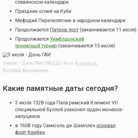
славянском календаре
Праздник огней на Кубе
Мефодий Перепелятник в народном календаре
Продолжается
Петров пост
(заканчивается 11 июля)
Продолжается
Уимблдонский
теннисный турнир
(заканчивается 15 июля)
3 июля — День ГАИ (ГИБДД). Фото:
© Free2014 /
Фотобанк Фотодженика
Какие памятные даты сегодня?
3 июля 1528 года Папа римский Клемент VII
специальной буллой узаконил орден монахов-
капуцинов
в
1608 году
Самюэль де Шамплен
основал
форт Квебек