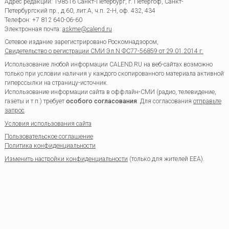
Адрес редакции:
198516
Санкт-Петербург, г. Петергоф
,
Санкт-
Петербургский пр., д.60, лит.А, ч.п. 2-Н, оф. 432, 434
Телефон:
+7 812 640-06-60
Электронная почта:
askme@calend.ru
Сетевое издание зарегистрировано Роскомнадзором,
Свидетельство о регистрации СМИ Эл.N ФС77-56859 от 29.01.2014 г.
Использование любой информации CALEND.RU на веб-сайтах возможно
только при условии наличия у каждого скопированного материала активной
гиперссылки на страницу-источник.
Использование информации сайта в оффлайн-СМИ (радио, телевидение,
газеты и т.п.) требует
особого согласования
. Для согласования
отправьте
запрос
.
Условия использования сайта
Пользовательское соглашение
Политика конфиденциальности
Изменить настройки конфиденциальности
(только для жителей EEA).