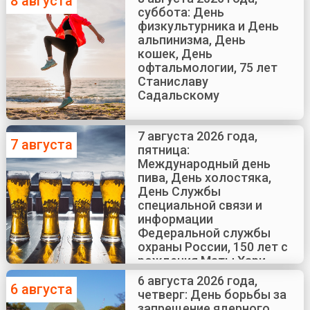
8 августа
суббота: День
физкультурника и День
альпинизма, День
кошек, День
офтальмологии, 75 лет
Станиславу
Садальскому
7 августа 2026 года,
7 августа
пятница:
Международный день
пива, День холостяка,
День Службы
специальной связи и
информации
Федеральной службы
охраны России, 150 лет с
рождения Маты Хари
6 августа 2026 года,
6 августа
четверг: День борьбы за
запрещение ядерного