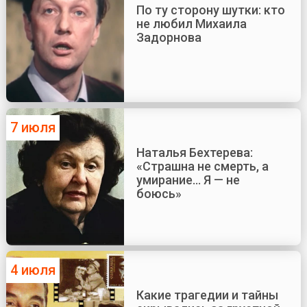
По ту сторону шутки: кто
не любил Михаила
Задорнова
7 июля
Наталья Бехтерева:
«Страшна не смерть, а
умирание... Я — не
боюсь»
4 июля
Какие трагедии и тайны