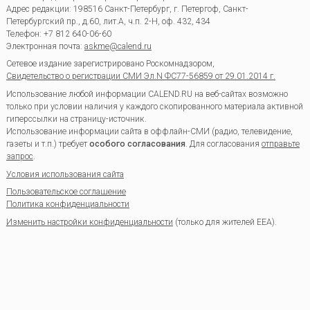
Адрес редакции:
198516
Санкт-Петербург, г. Петергоф
,
Санкт-
Петербургский пр., д.60, лит.А, ч.п. 2-Н, оф. 432, 434
Телефон:
+7 812 640-06-60
Электронная почта:
askme@calend.ru
Сетевое издание зарегистрировано Роскомнадзором,
Свидетельство о регистрации СМИ Эл.N ФС77-56859 от 29.01.2014 г.
Использование любой информации CALEND.RU на веб-сайтах возможно
только при условии наличия у каждого скопированного материала активной
гиперссылки на страницу-источник.
Использование информации сайта в оффлайн-СМИ (радио, телевидение,
газеты и т.п.) требует
особого согласования
. Для согласования
отправьте
запрос
.
Условия использования сайта
Пользовательское соглашение
Политика конфиденциальности
Изменить настройки конфиденциальности
(только для жителей EEA).