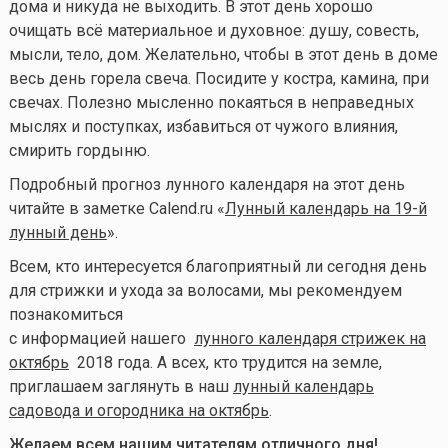
дома и никуда не выходить. В этот день хорошо
очищать всё материальное и духовное: душу, совесть,
мысли, тело, дом. Желательно, чтобы в этот день в доме
весь день горела свеча. Посидите у костра, камина, при
свечах. Полезно мысленно покаяться в неправедных
мыслях и поступках, избавиться от чужого влияния,
смирить гордыню.
Подробный прогноз лунного календаря на этот день
читайте в заметке Calend.ru «
Лунный календарь на 19-й
лунный день
».
Всем, кто интересуется благоприятный ли сегодня день
для стрижки и ухода за волосами, мы рекомендуем
познакомиться
с информацией нашего
лунного календаря стрижек на
октябрь
2018 года. А всех, кто трудится на земле,
приглашаем заглянуть в наш
лунный календарь
садовода и огородника на октябрь
.
Желаем всем нашим читателям отличного дня!