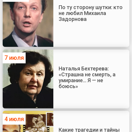
По ту сторону шутки: кто
не любил Михаила
Задорнова
7 июля
Наталья Бехтерева:
«Страшна не смерть, а
умирание... Я — не
боюсь»
4 июля
Какие трагедии и тайны