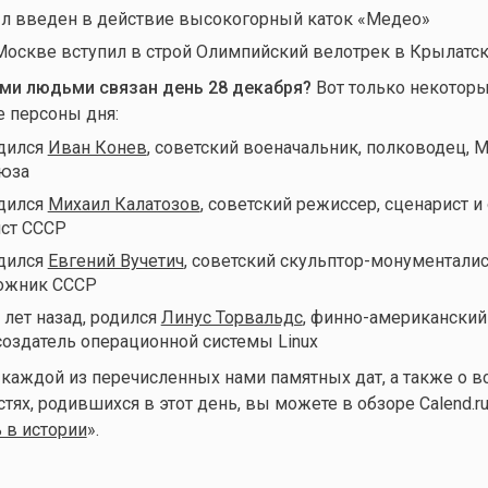
ыл введен в действие высокогорный каток «Медео»
 Москве вступил в строй Олимпийский велотрек в Крылатс
ми людьми связан день 28 декабря
?
Вот только некоторы
е персоны дня:
одился
Иван Конев
, советский военачальник, полководец, 
оюза
одился
Михаил Калатозов
, советский режиссер, сценарист и
ист СССР
одился
Евгений Вучетич
, советский скульптор-монументалис
ожник СССР
0 лет назад, родился
Линус Торвальдс
, финно-американский
создатель операционной системы Linux
 каждой из перечисленных нами памятных дат, а также о в
ях, родившихся в этот день, вы можете в обзоре Calend.ru
 в истории
».