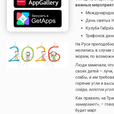
важные мероприят
Международны
День святых 
Кулуби Габриэ
Трифонов день
На Руси преподобно
молились в случае о
морем, по возможно
Люди замечали, что
своих детей — лучи
слабы, и им требов
горячие угли и выс
сойди, золотое угол
Как правило, на Тр
замерзают»
, — гов
будет март.