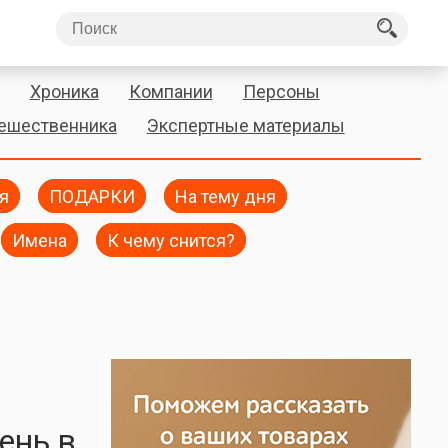
Хроника
Компании
Персоны
тешественника
Экспертные материалы
я
ПОДАРКИ
На тему дня
Имена
К чему снится?
ень в