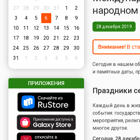
народном
27
28
29
30
31
1
2
3
4
5
6
7
8
9
28 декабря 2019
10
11
12
13
14
15
16
17
18
19
20
21
22
23
Внимание!
В ст
24
25
26
27
28
29
30
31
1
2
3
4
5
6
Сегодня в нашем об
и памятные даты, п
ПРИЛОЖЕНИЯ
Праздники с
Каждый день в жизн
события: государст
мероприятия, религ
многое другое.
Сегодня, 28 декаб