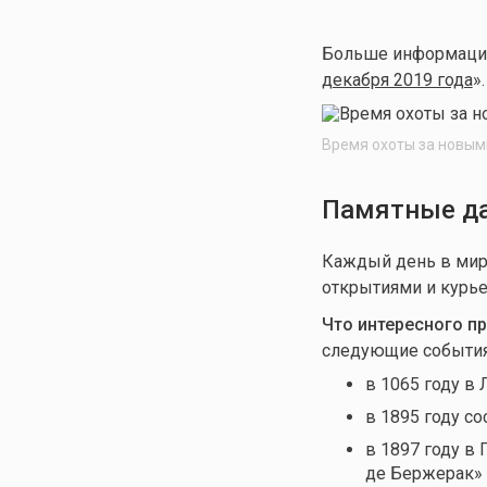
Больше информации 
декабря 2019 года
».
Время охоты за новым
Памятные да
Каждый день в мир
открытиями и курье
Что интересного п
следующие события
в 1065 году в
в 1895 году с
в 1897 году в
де Бержерак»