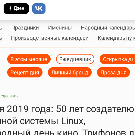
ь
Праздники
Именины
Народный календарь
ь
Производственные календари
Календарь пу
В этом месяце
Ежедневник
Открытка дн
Рецепт дня
Личный бренд
Проза дня
едневник
я 2019 года: 50 лет создателю
ной системы Linux,
дный день кино, Трифонов д