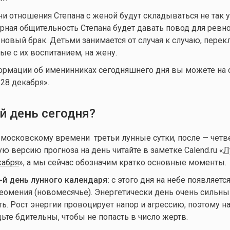
и отношения Степана с женой будут складываться не так 
рная общительность Степана будет давать повод для ревно
новый брак. Детьми занимается от случая к случаю, пере
ые с их воспитанием, на жену.
ормации об именинниках сегодняшнего дня вы можете на 
28 декабря
».
й день сегодня?
о московскому времени третьи лунные сутки, после — чет
ую версию прогноза на день читайте в заметке Calend.ru «
Л
кабря
», а мы сейчас обозначим кратко основные моменты.
-й день лунного календаря:
с этого дня на небе появляетс
неомения (новомесячье). Энергетически день очень сильны
ь. Рост энергии провоцирует напор и агрессию, поэтому н
ьте бдительны, чтобы не попасть в число жертв.