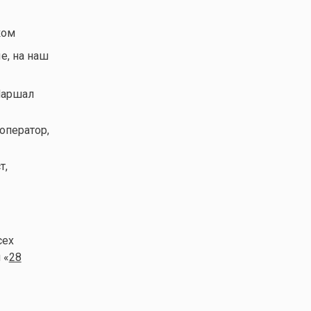
ком
е, на наш
Маршал
 оператор,
т,
сех
 «
28