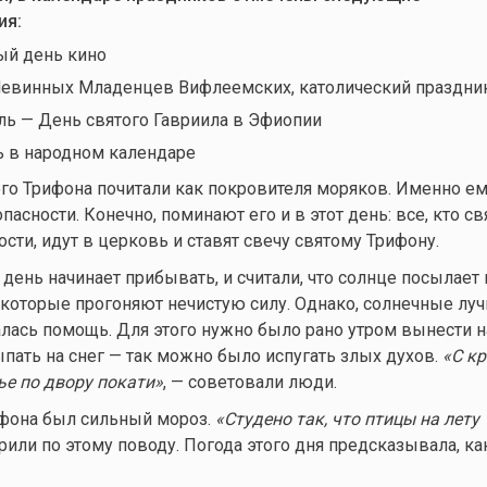
ия:
й день кино
Невинных Младенцев Вифлеемских, католический праздни
ль — День святого Гавриила в Эфиопии
 в народном календаре
го Трифона почитали как покровителя моряков. Именно ем
пасности. Конечно, поминают его и в этот день: все, кто св
сти, идут в церковь и ставят свечу святому Трифону.
 день начинает прибывать, и считали, что солнце посылает
, которые прогоняют нечистую силу. Однако, солнечные лу
алась помощь. Для этого нужно было рано утром вынести н
ыпать на снег — так можно было испугать злых духов.
«С к
ье по двору покати»
, — советовали люди.
ифона был сильный мороз.
«Студено так, что птицы на лету
орили по этому поводу. Погода этого дня предсказывала, к