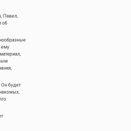
, Павел,
 об
знообразные
 ему
материал,
нным
чания,
 Он будет
накомых,
лго
ет