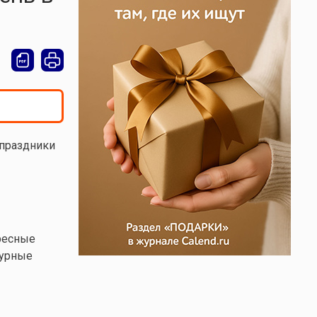
 праздники
ресные
турные