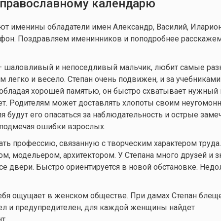
православному календарю
ют именины обладатели имен Александр, Василий, Иларион
рифон. Поздравляем именинников и поподробнее расскажем
— шаловливый и непоседливый мальчик, любит самые ра
м легко и весело. Степан очень подвижен, и за учебниками
, обладая хорошей памятью, он быстро схватывает нужный 
ет. Родителям может доставлять хлопоты своим неугомо
ля будут его опасаться за наблюдательность и острые заме
 подмечая ошибки взрослых.
ть профессию, связанную с творческим характером труда.
, модельером, архитектором. У Степана много друзей и з
се двери. Быстро ориентируется в новой обстановке. Недо
ебя ощущает в женском обществе. При дамах Степан блещ
ел и предупредителен, для каждой женщины найдет
т.