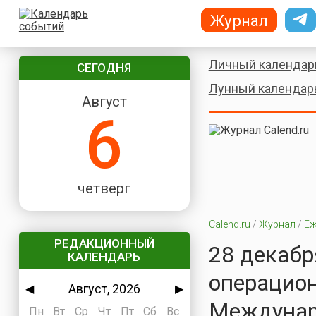
Журнал
Личный календар
СЕГОДНЯ
Лунный календар
Август
6
четверг
Calend.ru
/
Журнал
/
Еж
РЕДАКЦИОННЫЙ
28 декабр
КАЛЕНДАРЬ
операцион
Август, 2026
◀
▶
Междунаро
Пн
Вт
Ср
Чт
Пт
Сб
Вс