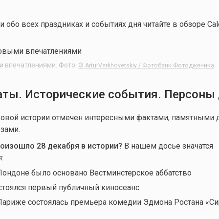
обо всех праздниках и событиях дня читайте в обзоре Cale
и впечатлениями. Фото:
© ArturVerkhovetskiy / Фотобанк Фотодженика
ты. Исторические события. Персоны
овой истории отмечен интересными фактами, памятными д
зами.
роизошло 28 декабря в истории?
В нашем досье значатся
:
 Лондоне было основано Вестминстерское аббатство
остоялся первый публичный киносеанс
 Париже состоялась премьера комедии Эдмона Ростана «С