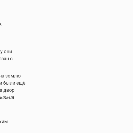
к
у они
язан с
 на землю
чи были ещё
а двор
рыльца
аким