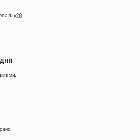
nd.ru «
28
 дня
атами,
ирано