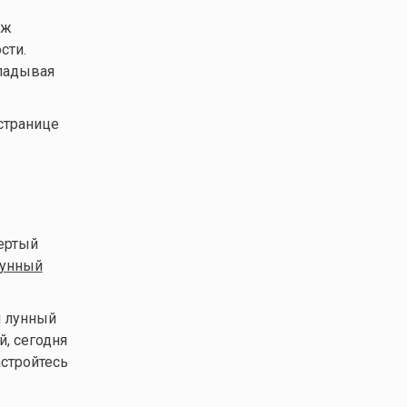
уж
сти.
кладывая
странице
вертый
унный
я лунный
й, сегодня
астройтесь