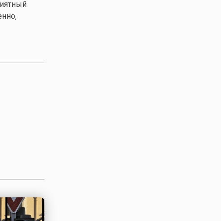
риятный
енно,