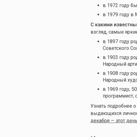
в 1972 году б
в 1979 году в
С какими известны
взгляд, самые ярки
в 1897 году р
Советского С
в 1903 году р
Народный арт
в 1908 году р
Народный худ
в 1969 году, 5
программист, 
Узнать подробнее о
выдающихся личност
декабря — этот день