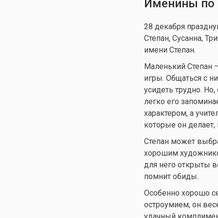
Именины по 
28 декабря праздну
Степан, Сусанна, Т
имени Степан.
Маленький Степан 
игры. Общаться с ни
усидеть трудно. Но
легко его запомина
характером, а учите
которые он делает,
Степан может выбра
хорошим художником
для него открыты в
помнит обиды.
Особенно хорошо с
остроумием, он вес
удачный комплимен