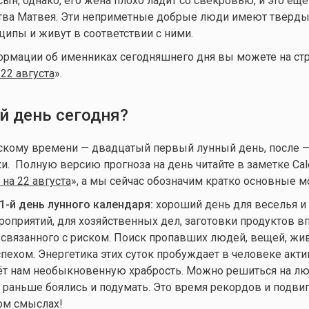
ын, однако, его жена плохо ладит со свекровью, и это еще
тва Матвея. Эти неприметные добрые люди имеют тверд
ипы и живут в соответствии с ними.
ормации об именниках сегодняшнего дня вы можете на ст
22 августа
».
й день сегодня?
вскому времени — двадцатый первый лунный день, после 
ки
. Полную версию прогноза на день читайте в заметке Cale
на 22 августа
», а мы сейчас обозначим кратко основные 
1-й день лунного календаря:
хороший день для веселья и
оприятий, для хозяйственных дел, заготовки продуктов вп
, связанного с риском. Поиск пропавших людей, вещей, ж
спехом. Энергетика этих суток пробуждает в человеке акт
аёт нам необыкновенную храбрость. Можно решиться на л
м раньше боялись и подумать. Это время рекордов и подви
ом смыслах!