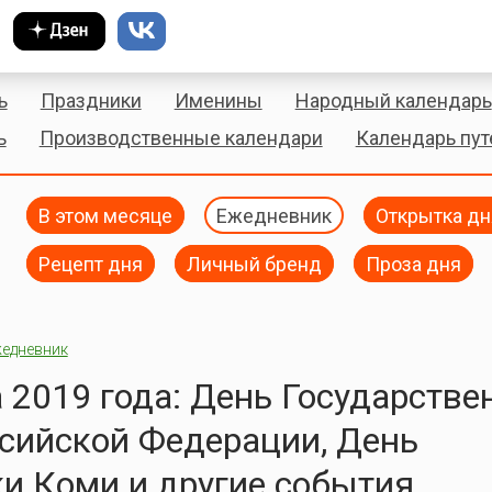
ь
Праздники
Именины
Народный календарь
ь
Производственные календари
Календарь пу
В этом месяце
Ежедневник
Открытка дн
Рецепт дня
Личный бренд
Проза дня
едневник
а 2019 года: День Государстве
сийской Федерации, День
и Коми и другие события