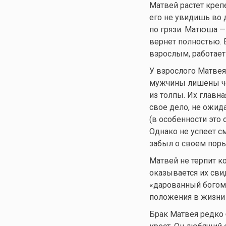
Матвей растет креп
его не увидишь во
по грязи. Матюша — 
вернет полностью. В
взрослым, работает
У взрослого Матвея
мужчины лишены че
из толпы. Их главн
свое дело, не ожида
(в особенности это 
Однако не успеет с
забыл о своем пор
Матвей не терпит к
оказывается их сви
«дарованный богом»!
положения в жизни 
Брак Матвея редко 