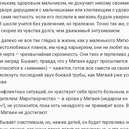
еньким, здоровым мальчиком, не докучает никому своими
 дворе дерущимся с мальчишками или хлюпающим с удов
сама честность: если его послали в магазин, будьте уверен
 школе учится без увлечения, но прилежно. Точно так же, с
 скорее из чувства долга, чем движимый энтузиазмом.
 далеко не все так гладко в жизни, как у маленького Матю
столюбивых планов, им чужд карьеризм, они не любят в
ая черта — чрезвычайная скромность. Они тихо и терпеливо
я наград. Бывает, правда, что у Матвея вдруг просыпается
относится к «зимним») — кажется, готов все смести на своем
молкнуть последний звук боевой трубы, как Матвей уже ус
ыве.
онфликтных ситуаций, он чувствует себя просто больным, к
детелем. Миротворчество — в крови у Матвея (недаром он
), не успокоится, пока хоть ненадолго не примирит всех. 
Матвеи не достигают.
бывает счастливым, но, нажив детей, он будет терпеливо н