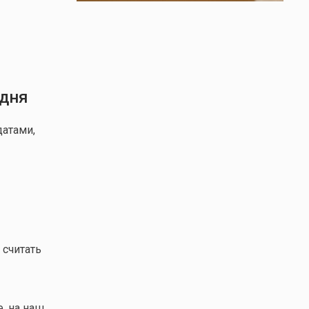
 дня
атами,
 считать
, на наш