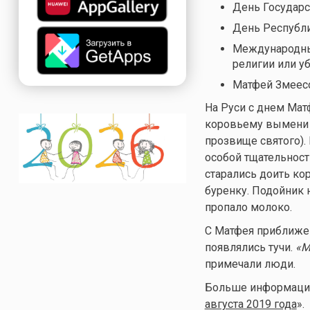
День Государс
День Республ
Международный
религии или у
Матфей Змеес
На Руси с днем Мат
коровьему вымени 
прозвище святого). 
особой тщательност
старались доить ко
буренку. Подойник н
пропало молоко.
С Матфея приближен
появлялись тучи.
«М
примечали люди.
Больше информации 
августа 2019 года
».