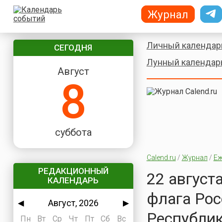
Журнал
Личный календар
СЕГОДНЯ
Лунный календар
Август
8
суббота
Calend.ru
/
Журнал
/
Еж
РЕДАКЦИОННЫЙ
22 август
КАЛЕНДАРЬ
флага Рос
Август, 2026
◀
▶
Республик
Пн
Вт
Ср
Чт
Пт
Сб
Вс