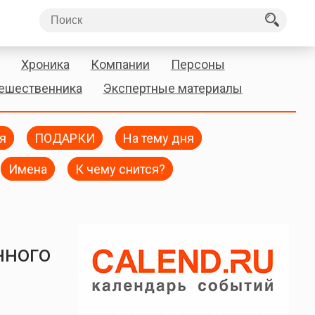
Хроника
Компании
Персоны
тешественника
Экспертные материалы
я
ПОДАРКИ
На тему дня
Имена
К чему снится?
нного