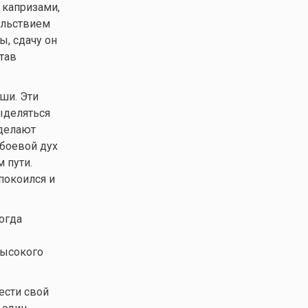
 капризами,
ольствием
ы, сдачу он
тав
ши. Эти
ыделяться
 делают
 боевой дух
 пути.
покоился и
огда
Высокого
ести свой