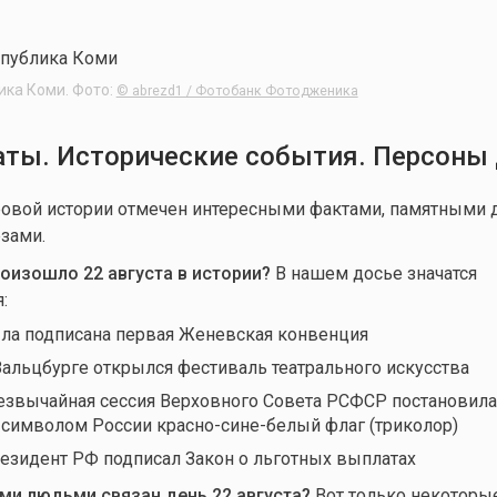
ика Коми. Фото:
© abrezd1 / Фотобанк Фотодженика
ты. Исторические события. Персоны
овой истории отмечен интересными фактами, памятными д
зами.
оизошло 22 августа в истории?
В нашем досье значатся
:
ыла подписана первая Женевская конвенция
 Зальцбурге открылся фестиваль театрального искусства
резвычайная сессия Верховного Совета РСФСР постановила
имволом России красно-сине-белый флаг (триколор)
резидент РФ подписал Закон о льготных выплатах
ми людьми связан день 22 августа
?
Вот только некоторые