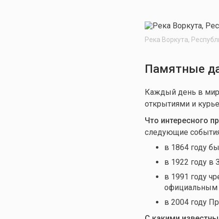
Река Воркута, Республ
Памятные да
Каждый день в мир
открытиями и курье
Что интересного пр
следующие события
в 1864 году б
в 1922 году в
в 1991 году ч
официальным с
в 2004 году П
С какими известны