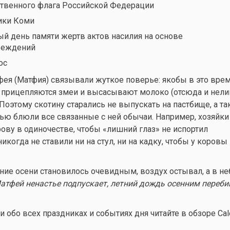
твенного флага Российской Федерации
ики Коми
 день памяти жертв актов насилия на основе
беждений
ос
фея (Матфия) связывали жуткое поверье: якобы в это врем
прицепляются змеи и высасывают молоко (отсюда и нели
Поэтому скотину старались не выпускать на пастбище, а та
ью блюли все связанные с ней обычаи. Например, хозяйки
рову в одиночестве, чтобы «лишний глаз» не испортил
икогда не ставили ни на стул, ни на кадку, чтобы у коровы
ие осени становилось очевидным, воздух остывал, а в не
атфей ненастье подпускает, летний дождь осенним переби
обо всех праздниках и событиях дня читайте в обзоре Cale