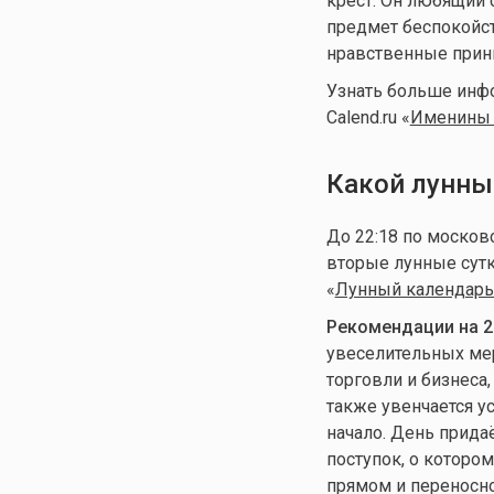
крест. Он любящий с
предмет беспокойс
нравственные принц
Узнать больше инф
Calend.ru «
Именины 
Какой лунны
До 22:18 по моско
вторые лунные сут
«
Лунный календарь 
Рекомендации на 2
увеселительных мер
торговли и бизнеса
также увенчается у
начало. День прид
поступок, о которо
прямом и переносн