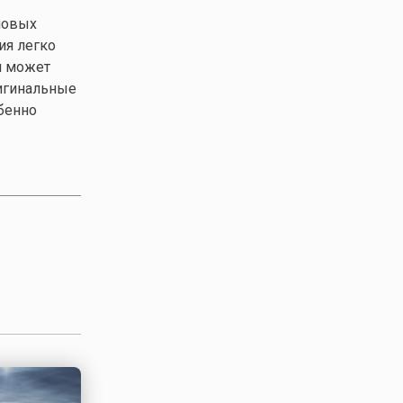
новых
ия легко
м может
ригинальные
бенно