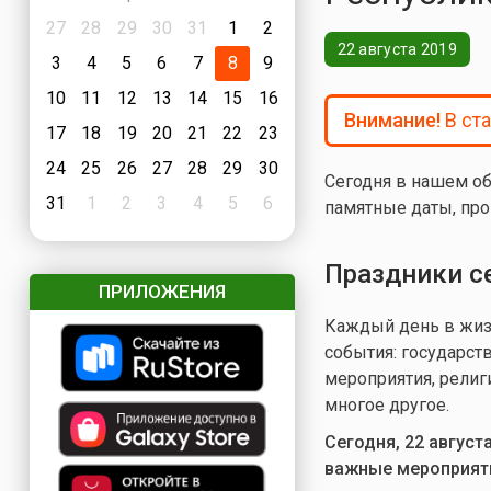
27
28
29
30
31
1
2
22 августа 2019
3
4
5
6
7
8
9
10
11
12
13
14
15
16
Внимание!
В ст
17
18
19
20
21
22
23
24
25
26
27
28
29
30
Сегодня в нашем об
31
1
2
3
4
5
6
памятные даты, про
Праздники с
ПРИЛОЖЕНИЯ
Каждый день в жизн
события: государст
мероприятия, религ
многое другое.
Сегодня, 22 авгус
важные мероприят