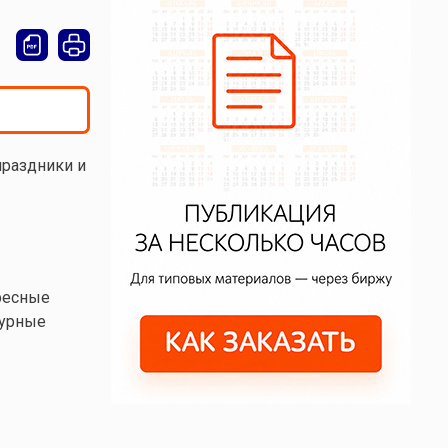
 праздники и
ресные
турные