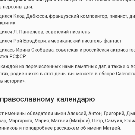
е персоны дня:
одился Клод Дебюсси, французский композитор, пианист, д
критик
дился Л. Пантелеев, советский писатель
одился Рэй Брэдбери, американский писатель-фантаст
дилась Ирина Скобцева, советская и российская актриса теа
стка РСФСР
 каждой из перечисленных нами памятных дат, а также о в
ях, родившихся в этот день, вы можете в обзоре Calend.ru
 в истории
».
православному календарю
ют именины обладатели имен Алексей, Антон, Григорий, Дми
ар, Маргарита, Мария, Матвей (Матфей), Петр, Самуил, Юлиа
нников и поподробнее расскажем об имени Матвей.