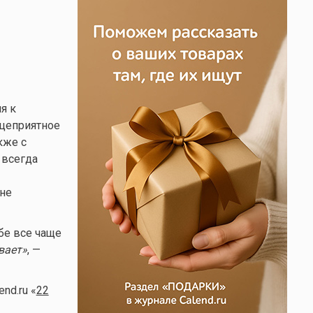
я к
цеприятное
кже с
 всегда
 не
бе все чаще
вает»
, —
nd.ru «
22