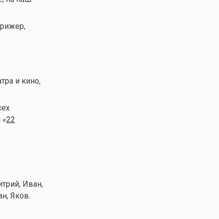
ирижер,
тра и кино,
сех
 «
22
трий, Иван,
н, Яков.