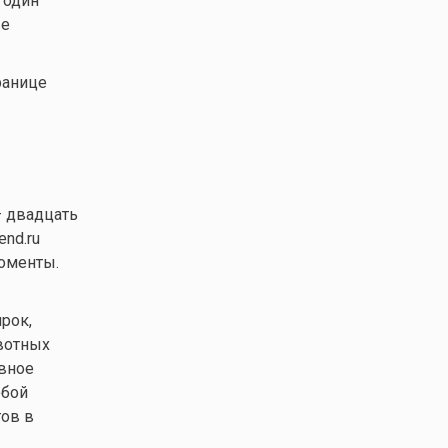
 один
ые
ранице
— двадцать
nd.ru
моменты.
рок,
ивотных
ивное
юбой
гов в