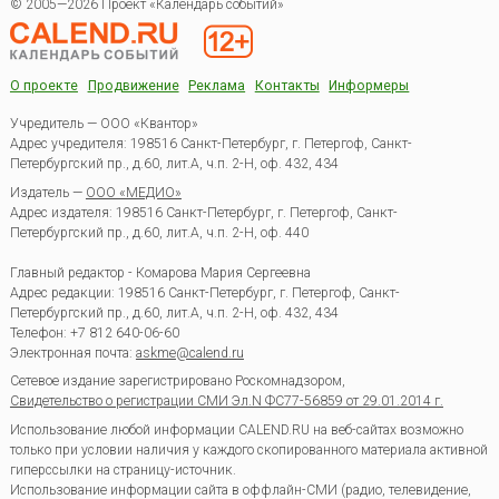
© 2005—2026 Проект «Календарь событий»
О проекте
Продвижение
Реклама
Контакты
Информеры
Учредитель — ООО «Квантор»
Адрес учредителя: 198516 Санкт-Петербург, г. Петергоф, Санкт-
Петербургский пр., д.60, лит.А, ч.п. 2-Н, оф. 432, 434
Издатель —
ООО «МЕДИО»
Адрес издателя: 198516 Санкт-Петербург, г. Петергоф, Санкт-
Петербургский пр., д.60, лит.А, ч.п. 2-Н, оф. 440
Главный редактор - Комарова Мария Сергеевна
Адрес редакции:
198516
Санкт-Петербург, г. Петергоф
,
Санкт-
Петербургский пр., д.60, лит.А, ч.п. 2-Н, оф. 432, 434
Телефон:
+7 812 640-06-60
Электронная почта:
askme@calend.ru
Сетевое издание зарегистрировано Роскомнадзором,
Свидетельство о регистрации СМИ Эл.N ФС77-56859 от 29.01.2014 г.
Использование любой информации CALEND.RU на веб-сайтах возможно
только при условии наличия у каждого скопированного материала активной
гиперссылки на страницу-источник.
Использование информации сайта в оффлайн-СМИ (радио, телевидение,