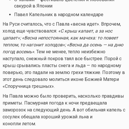
сакурой в Японии
Павел Капельник
в народном календаре
На Руси считалось, что с Павла «весна идет». Впрочем,
холод еще чувствовался:
«С крыш капает, а за нос
цапает»; «Весна непостоянная, как мачеха: то повеет
теплом, то нагонит холодов»; «Весна да осень — на дню
погод восемь»
. Тем не менее, тепло неизбежно
наступало, снежный покров таял все быстрее. Порой с
крыш срывались пласты снега и льда — по народному
поверью, это падали на землю грехи тяжкие. Поэтому в
этот день следовало молиться иконе Божией Матери
«Споручница грешных».
На Павла можно было проверить, насколько правдивы
приметы. Пасмурная погода к ночи предвещала
заморозок на следующий день. А вот обильная капель с
сосулек обещала хороший урожай льна и
конопли летом.