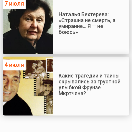
7 июля
Наталья Бехтерева:
«Страшна не смерть, а
умирание... Я — не
боюсь»
4 июля
Какие трагедии и тайны
скрывались за грустной
улыбкой Фрунзе
Мкртчяна?