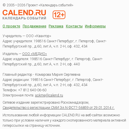
© 2005—2026 Проект «Календарь событий»
О проекте
Продвижение
Реклама
Контакты
Информеры
Учредитель — ООО «Квантор»
Адрес учредителя: 198516 Санкт-Петербург, г. Петергоф, Санкт-
Петербургский пр., д.60, лит.А, ч.п. 2-Н, оф. 432, 434
Издатель —
ООО «МЕДИО»
Адрес издателя: 198516 Санкт-Петербург, г. Петергоф, Санкт-
Петербургский пр., д.60, лит.А, ч.п. 2-Н, оф. 440
Главный редактор - Комарова Мария Сергеевна
Адрес редакции:
198516
Санкт-Петербург, г. Петергоф
,
Санкт-
Петербургский пр., д.60, лит.А, ч.п. 2-Н, оф. 432, 434
Телефон:
+7 812 640-06-60
Электронная почта:
askme@calend.ru
Сетевое издание зарегистрировано Роскомнадзором,
Свидетельство о регистрации СМИ Эл.N ФС77-56859 от 29.01.2014 г.
Использование любой информации CALEND.RU на веб-сайтах возможно
только при условии наличия у каждого скопированного материала активной
гиперссылки на страницу-источник.